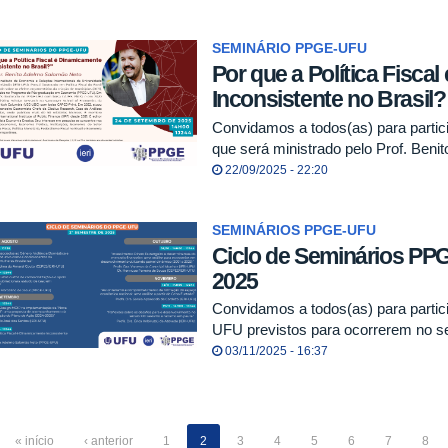
SEMINÁRIO PPGE-UFU
Por que a Política Fisca
Inconsistente no Brasil?
Convidamos a todos(as) para part
que será ministrado pelo Prof. Beni
22/09/2025 - 22:20
SEMINÁRIOS PPGE-UFU
Ciclo de Seminários PP
2025
Convidamos a todos(as) para parti
UFU previstos para ocorrerem no 
03/11/2025 - 16:37
« início
‹ anterior
1
2
3
4
5
6
7
8