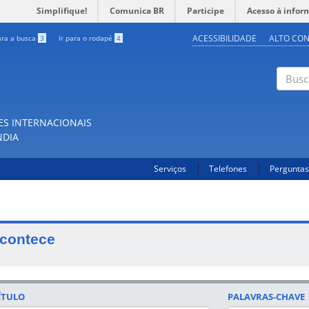
Simplifique!
Comunica BR
Participe
Acesso à infor
ACESSIBILIDADE
ALTO CO
ara a busca
3
Ir para o rodapé
4
Buscar
ES INTERNACIONAIS
NDIA
Serviços
Telefones
Perguntas
contece
ÍTULO
PALAVRAS-CHAVE