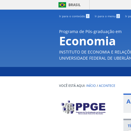
BRASIL
Ir para o conteúdo
1
Ir para o menu
2
Ir p
Programa de Pós-graduação em
Economia
INSTITUTO DE ECONOMIA E RELAÇÕ
UNIVERSIDADE FEDERAL DE UBERLÂ
INÍCIO
/
ACONTECE
A
T