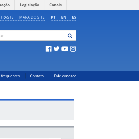
mação
Legislação
Canais
NTRASTE
MAPA DO SITE
PT
EN
ES
 frequentes
Contato
Fale conosco