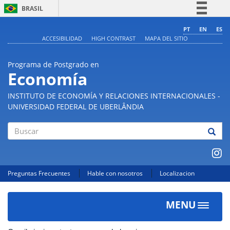
BRASIL
Simplifique!
PT
EN
ES
ACCESIBILIDAD
HIGH CONTRAST
MAPA DEL SITIO
Comunica BR
Participe
Programa de Postgrado en
Acesso à informação
Economía
Legislação
INSTITUTO DE ECONOMÍA Y RELACIONES INTERNACIONALES -
Canais
UNIVERSIDAD FEDERAL DE UBERLÂNDIA
Buscar
Preguntas Frecuentes
Hable con nosotros
Localizacion
MENU
Toggle
navigat