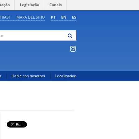
mação
Legislação
Canais
TRAST
MAPA DEL SITIO
PT
EN
ES
s
Hable con nosotros
Localizacion