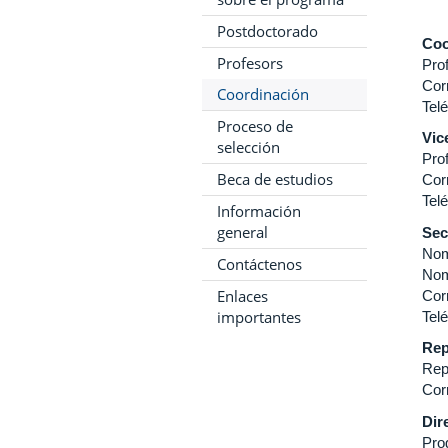
Postdoctorado
Coo
Profesors
Pro
Cor
Coordinación
Telé
Proceso de
Vic
selección
Prof
Beca de estudios
Cor
Tel
Información
general
Sec
No
Contáctenos
No
Enlaces
Cor
importantes
Tel
Rep
Rep
Cor
Dir
Pro