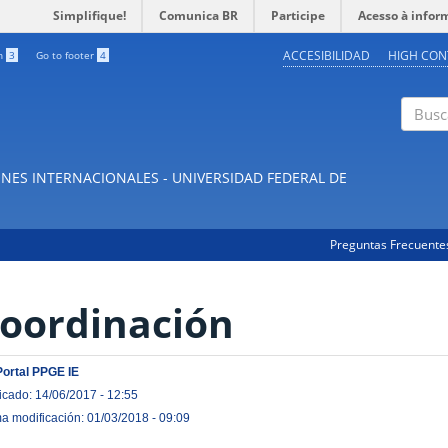
Simplifique!
Comunica BR
Participe
Acesso à infor
ACCESIBILIDAD
HIGH CON
ch
3
Go to footer
4
Buscar
NES INTERNACIONALES - UNIVERSIDAD FEDERAL DE
Preguntas Frecuente
oordinación
Portal PPGE IE
icado: 14/06/2017 - 12:55
ma modificación: 01/03/2018 - 09:09