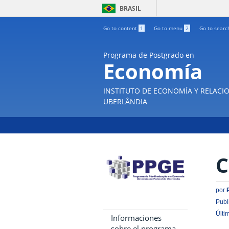
BRASIL
Go to content
1
Go to menu
2
Go to sear
Programa de Postgrado en
Economía
INSTITUTO DE ECONOMÍA Y RELACIO
UBERLÂNDIA
C
por
Publ
Últi
Informaciones
sobre el programa