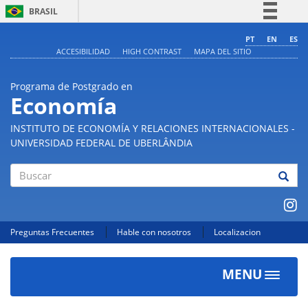
BRASIL
Simplifique!
PT
EN
ES
ACCESIBILIDAD
HIGH CONTRAST
MAPA DEL SITIO
Comunica BR
Participe
Programa de Postgrado en
Acesso à informação
Economía
Legislação
INSTITUTO DE ECONOMÍA Y RELACIONES INTERNACIONALES -
Canais
UNIVERSIDAD FEDERAL DE UBERLÂNDIA
Buscar
Preguntas Frecuentes
Hable con nosotros
Localizacion
MENU
Toggle
navigat