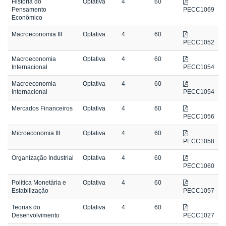
História do
Optativa
4
60
Pensamento
PECC1069
Econômico
Macroeconomia III
Optativa
4
60
PECC1052
Macroeconomia
Optativa
4
60
Internacional
PECC1054
Macroeconomia
Optativa
4
60
Internacional
PECC1054
Mercados Financeiros
Optativa
4
60
PECC1056
Microeconomia III
Optativa
4
60
PECC1058
Organização Industrial
Optativa
4
60
PECC1060
Política Monetária e
Optativa
4
60
Estabilização
PECC1057
Teorias do
Optativa
4
60
Desenvolvimento
PECC1027