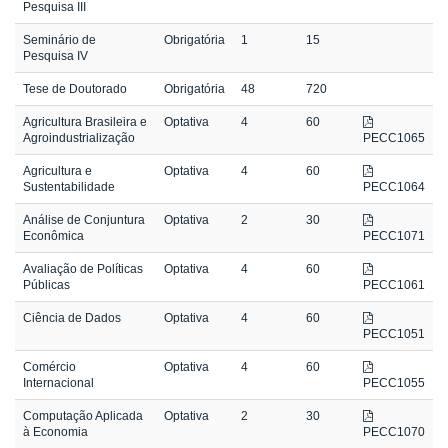
Pesquisa III
Seminário de
Obrigatória
1
15
Pesquisa IV
Tese de Doutorado
Obrigatória
48
720
Agricultura Brasileira e
Optativa
4
60
Agroindustrialização
PECC1065
Agricultura e
Optativa
4
60
Sustentabilidade
PECC1064
Análise de Conjuntura
Optativa
2
30
Econômica
PECC1071
Avaliação de Políticas
Optativa
4
60
Públicas
PECC1061
Ciência de Dados
Optativa
4
60
PECC1051
Comércio
Optativa
4
60
Internacional
PECC1055
Computação Aplicada
Optativa
2
30
à Economia
PECC1070