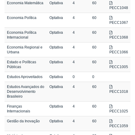
Economia Matemática
Optativa
4
60
PECC1048
Economia Política
Optativa
4
60
PECC1067
Economia Política
Optativa
4
60
Internacional
PECC1068
Economia Regional e
Optativa
4
60
Urbana
PECC1066
Estado e Políticas
Optativa
4
60
Públicas
PECC1005
Estudos Aproveitados
Optativa
0
0
Estudos Avançados do
Optativa
4
60
Desenvolvimento
PECC1018
Brasileiro
Finanças
Optativa
4
60
Internacionais
PECC1025
Gestão da Inovação
Optativa
4
60
PECC1059