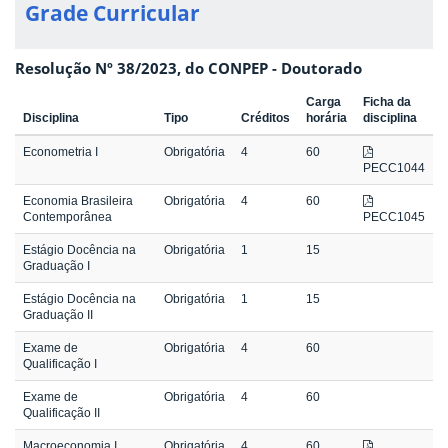
Grade Curricular
Resolução Nº 38/2023, do CONPEP - Doutorado
Carga
Ficha da
Disciplina
Tipo
Créditos
horária
disciplina
Econometria I
Obrigatória
4
60
PECC1044
Economia Brasileira
Obrigatória
4
60
Contemporânea
PECC1045
Estágio Docência na
Obrigatória
1
15
Graduação I
Estágio Docência na
Obrigatória
1
15
Graduação II
Exame de
Obrigatória
4
60
Qualificação I
Exame de
Obrigatória
4
60
Qualificação II
Macroeconomia I
Obrigatória
4
60