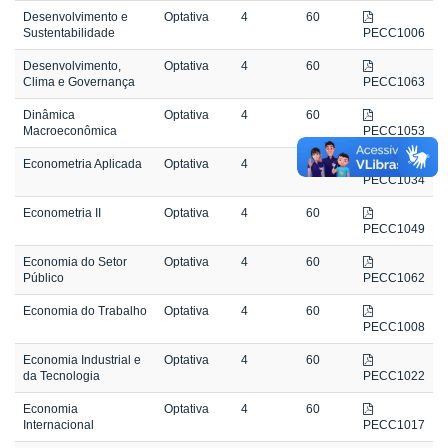
Desenvolvimento e
Optativa
4
60
Sustentabilidade
PECC1006
Desenvolvimento,
Optativa
4
60
Clima e Governança
PECC1063
Dinâmica
Optativa
4
60
Macroeconômica
PECC1053
Econometria Aplicada
Optativa
4
60
PECC1034
Econometria II
Optativa
4
60
PECC1049
Economia do Setor
Optativa
4
60
Público
PECC1062
Economia do Trabalho
Optativa
4
60
PECC1008
Economia Industrial e
Optativa
4
60
da Tecnologia
PECC1022
Economia
Optativa
4
60
Internacional
PECC1017