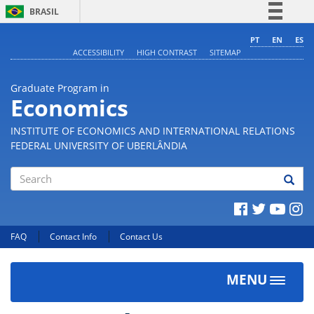
BRASIL
Simplifique!
PT
EN
ES
ACCESSIBILITY
HIGH CONTRAST
SITEMAP
Comunica BR
Participe
Graduate Program in
Acesso à informação
Economics
Legislação
INSTITUTE OF ECONOMICS AND INTERNATIONAL RELATIONS
Canais
FEDERAL UNIVERSITY OF UBERLÂNDIA
Search
FAQ
Contact Info
Contact Us
MENU
Toggle
navigat