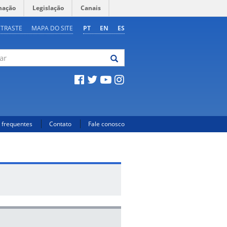
mação
Legislação
Canais
NTRASTE
MAPA DO SITE
PT
EN
ES
 frequentes
Contato
Fale conosco