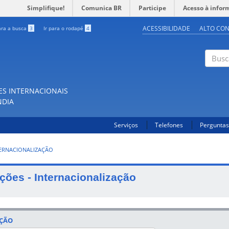
Simplifique!
Comunica BR
Participe
Acesso à infor
ACESSIBILIDADE
ALTO CO
ara a busca
3
Ir para o rodapé
4
Buscar
ES INTERNACIONAIS
NDIA
Serviços
Telefones
Perguntas
TERNACIONALIZAÇÃO
ções - Internacionalização
ÇÃO