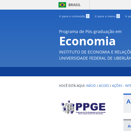
BRASIL
Ir para o conteúdo
1
Ir para o menu
2
Ir p
Programa de Pós-graduação em
Economia
INSTITUTO DE ECONOMIA E RELAÇÕ
UNIVERSIDADE FEDERAL DE UBERLÂ
INÍCIO
/
ACOES
/
AÇÕES - IN
A
A