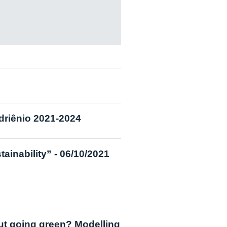
driênio 2021-2024
ainability” - 06/10/2021
ut going green? Modelling