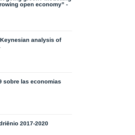
growing open economy” -
-Keynesian analysis of
1
19 sobre las economias
driênio 2017-2020