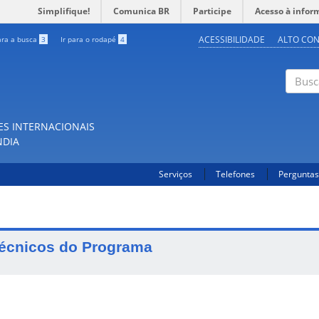
Simplifique!
Comunica BR
Participe
Acesso à infor
ACESSIBILIDADE
ALTO CO
ara a busca
3
Ir para o rodapé
4
Buscar
ES INTERNACIONAIS
NDIA
Serviços
Telefones
Perguntas
écnicos do Programa