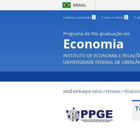
BRASIL
Ir para o conteúdo
1
Ir para o menu
2
Ir p
Programa de Pós-graduação em
Economia
INSTITUTO DE ECONOMIA E RELAÇÕ
UNIVERSIDADE FEDERAL DE UBERLÂ
INÍCIO
/
PESSOAS
/
TÉCNICOS
T