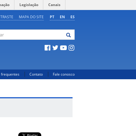
mação
Legislação
Canais
NTRASTE
MAPA DO SITE
PT
EN
ES
 frequentes
Contato
Fale conosco