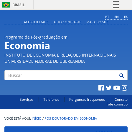
BRASIL
Simplifique!
PT
EN
ES
ACESSIBILIDADE
ALTO CONTRASTE
MAPA DO SITE
Comunica BR
Participe
Programa de Pós-graduação em
Acesso à informação
Economia
Legislação
INSTITUTO DE ECONOMIA E RELAÇÕES INTERNACIONAIS
Canais
UNIVERSIDADE FEDERAL DE UBERLÂNDIA
Buscar
Serviços
Telefones
Perguntas frequentes
Contato
Fale conosco
INÍCIO
/
PÓS-DOUTORADO EM ECONOMIA