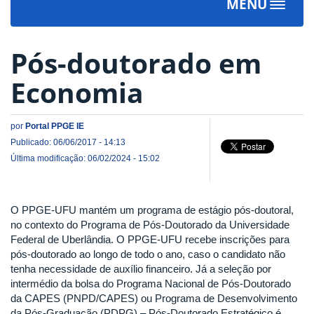
MENU
Toggle
navigat
Pós-doutorado em
Economia
por
Portal PPGE IE
Publicado: 06/06/2017 - 14:13
Última modificação: 06/02/2024 - 15:02
O PPGE-UFU mantém um programa de estágio pós-doutoral,
no contexto do Programa de Pós-Doutorado da Universidade
Federal de Uberlândia. O PPGE-UFU recebe inscrições para
pós-doutorado ao longo de todo o ano, caso o candidato não
tenha necessidade de auxílio financeiro. Já a seleção por
intermédio da bolsa do Programa Nacional de Pós-Doutorado
da CAPES (PNPD/CAPES) ou Programa de Desenvolvimento
da Pós-Graduação (PDPG) – Pós-Doutorado Estratégico é