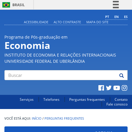
BRASIL
Simplifique!
PT
EN
ES
ACESSIBILIDADE
ALTO CONTRASTE
MAPA DO SITE
Comunica BR
Participe
Programa de Pós-graduação em
Acesso à informação
Economia
Legislação
INSTITUTO DE ECONOMIA E RELAÇÕES INTERNACIONAIS
Canais
UNIVERSIDADE FEDERAL DE UBERLÂNDIA
Buscar
Serviços
Telefones
Perguntas frequentes
Contato
Fale conosco
INÍCIO
/
PERGUNTAS FREQUENTES