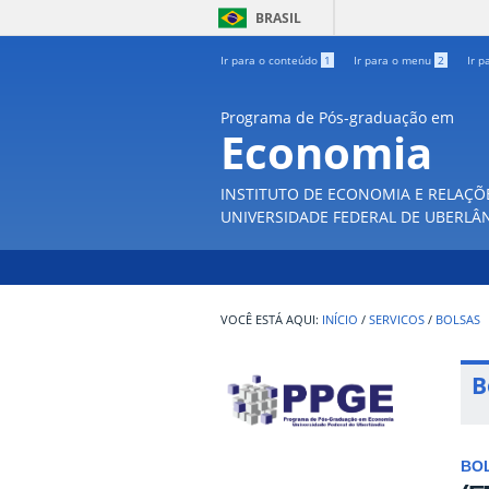
BRASIL
Ir para o conteúdo
1
Ir para o menu
2
Ir p
Programa de Pós-graduação em
Economia
INSTITUTO DE ECONOMIA E RELAÇÕ
UNIVERSIDADE FEDERAL DE UBERLÂ
INÍCIO
/
SERVICOS
/
BOLSAS
B
BO