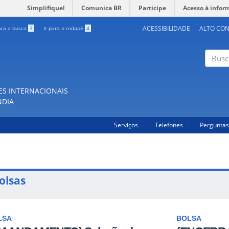
Simplifique!
Comunica BR
Participe
Acesso à infor
ACESSIBILIDADE
ALTO CO
ara a busca
3
Ir para o rodapé
4
Buscar
ES INTERNACIONAIS
NDIA
Serviços
Telefones
Perguntas
olsas
LSA
BOLSA