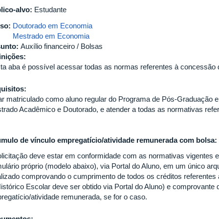
lico-alvo:
Estudante
so:
Doutorado em Economia
Mestrado em Economia
unto:
Auxílio financeiro / Bolsas
inições:
ta aba é possível acessar todas as normas referentes à concessão 
uisitos:
ar matriculado como aluno regular do Programa de Pós-Graduação 
trado Acadêmico e Doutorado, e atender a todas as normativas refe
mulo de vínculo empregatício/atividade remunerada com bolsa:
olicitação deve estar em conformidade com as normativas vigentes
mulário próprio (modelo abaixo), via Portal do Aluno, em um único arq
alizado comprovando o cumprimento de todos os créditos referentes à
Histórico Escolar deve ser obtido via Portal do Aluno) e comprovante 
regatício/atividade remunerada, se for o caso.
cumentos: