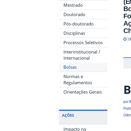
(E
Mestrado
Bo
Doutorado
Fo
Aç
Pós-doutorado
Ch
Disciplinas
19
Processos Seletivos
Interinstitucional /
Internacional
Bolsas
Normas e
Regulamentos
B
Orientações Gerais
por
Publ
AÇÕES
Últi
Impacto na