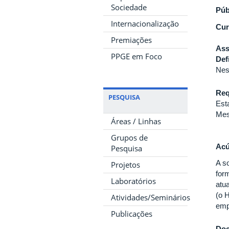
Sociedade
Púb
Internacionalização
Cur
Premiações
Ass
PPGE em Foco
Def
Nes
Req
PESQUISA
Est
Mes
Áreas / Linhas
Grupos de
Acú
Pesquisa
A s
Projetos
for
Laboratórios
atu
(o 
Atividades/Seminários
emp
Publicações
Do