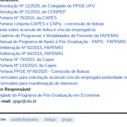
Resolução Nº 12/2026, do Colegiado do PPGE-UFU
Resolução Nº 01/2010, do CONPEP
Portaria Nº 76/2010, da CAPES
Portaria conjunta CAPES e CNPq - concessão de bolsas
Nota sobre acúmulo de bolsa e vínculo empregatício
Caderno de Programas e Modalidades de Fomento da FAPEMIG
Manual do Programa de Apoio à Pós-Graduação - PAPG - FAPEMIG
Deliberação Nº 82/2015, FAPEMIG
Deliberação Nº 84/2015, FAPEMIG
Portaria Nº 79/2023, da Capes
Portaria Nº 133/2023, da Capes
Portaria PPGE Nº 65/2025 - Comissão de Bolsas
Formulário para solicitação acúmulo vínculo empregatício/atividade 
Formulário para manifestação de interesse
or Responsável:
egiado do Programa de Pós-Graduação em Economia
-mail:
ppge@ufu.br
cos:
auxílio financeiro
bolsas
proap