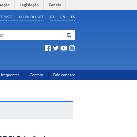
mação
Legislação
Canais
NTRASTE
MAPA DO SITE
PT
EN
ES
 frequentes
Contato
Fale conosco