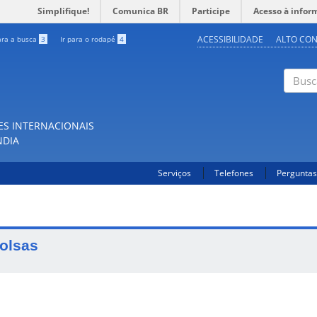
Simplifique!
Comunica BR
Participe
Acesso à infor
ACESSIBILIDADE
ALTO CO
ara a busca
3
Ir para o rodapé
4
Buscar
ES INTERNACIONAIS
NDIA
Serviços
Telefones
Perguntas
olsas