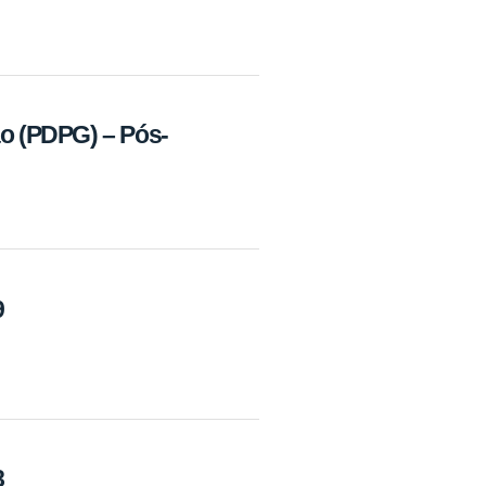
o (PDPG) – Pós-
9
8