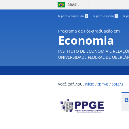
BRASIL
Ir para o conteúdo
1
Ir para o menu
2
Ir p
Programa de Pós-graduação em
Economia
INSTITUTO DE ECONOMIA E RELAÇÕ
UNIVERSIDADE FEDERAL DE UBERLÂ
INÍCIO
/
EDITAIS
/
BOLSAS
B