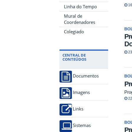
16
Linha do Tempo
Mural de
Coordenadores
BO
Colegiado
Pr
Do
23
CENTRAL DE
CONTEÚDOS
Documentos
BO
Pr
Pro
Imagens
22
Links
BO
Sistemas
Pr