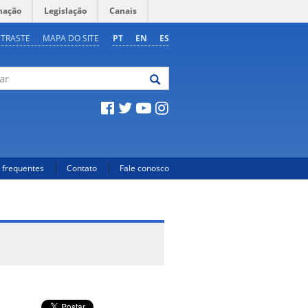
mação
Legislação
Canais
NTRASTE
MAPA DO SITE
PT
EN
ES
 frequentes
Contato
Fale conosco