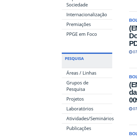
Sociedade
Internacionalização
BO
Premiações
(E
PPGE em Foco
Do
P
07
PESQUISA
Áreas / Linhas
BO
Grupos de
(E
Pesquisa
da
Projetos
00
Laboratórios
07
Atividades/Seminários
Publicações
BO