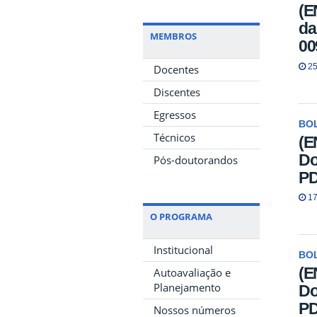
(E
da
MEMBROS
00
25
Docentes
Discentes
Egressos
BO
Técnicos
(E
Do
Pós-doutorandos
P
17
O PROGRAMA
Institucional
BO
(E
Autoavaliação e
Planejamento
Do
P
Nossos números