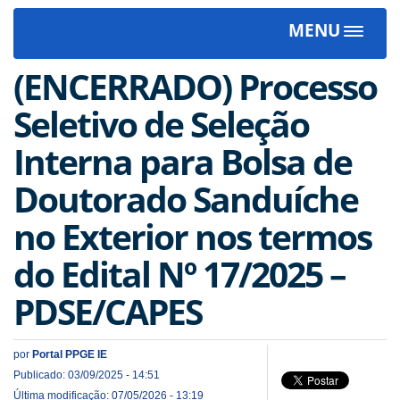
MENU
Toggle
navigat
(ENCERRADO) Processo
Seletivo de Seleção
Interna para Bolsa de
Doutorado Sanduíche
no Exterior nos termos
do Edital Nº 17/2025 –
PDSE/CAPES
por
Portal PPGE IE
Publicado: 03/09/2025 - 14:51
Última modificação: 07/05/2026 - 13:19