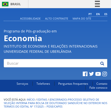
BRASIL
Simplifique!
PT
EN
ES
ACESSIBILIDADE
ALTO CONTRASTE
MAPA DO SITE
Comunica BR
Participe
Programa de Pós-graduação em
Acesso à informação
Economia
Legislação
INSTITUTO DE ECONOMIA E RELAÇÕES INTERNACIONAIS
Canais
UNIVERSIDADE FEDERAL DE UBERLÂNDIA
Buscar
Serviços
Telefones
Perguntas frequentes
Contato
Fale conosco
INÍCIO
/
EDITAIS
/
(ENCERRADO) PROCESSO SELETIVO DE
SELEÇÃO INTERNA PARA BOLSA DE DOUTORADO SANDUÍCHE NO EXTERIOR NOS
TERMOS DO EDITAL Nº 17/2025 – PDSE/CAPES