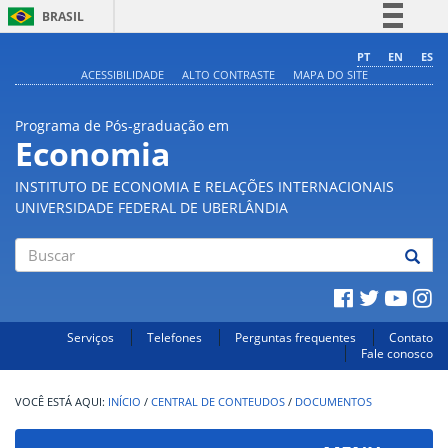
BRASIL
Simplifique!
PT
EN
ES
ACESSIBILIDADE
ALTO CONTRASTE
MAPA DO SITE
Comunica BR
Participe
Programa de Pós-graduação em
Acesso à informação
Economia
Legislação
INSTITUTO DE ECONOMIA E RELAÇÕES INTERNACIONAIS
Canais
UNIVERSIDADE FEDERAL DE UBERLÂNDIA
Buscar
Serviços
Telefones
Perguntas frequentes
Contato
Fale conosco
INÍCIO
/
CENTRAL DE CONTEUDOS
/
DOCUMENTOS