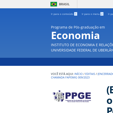
BRASIL
Ir para o conteúdo
1
Ir para o menu
2
Ir p
Programa de Pós-graduação em
Economia
INSTITUTO DE ECONOMIA E RELAÇÕ
UNIVERSIDADE FEDERAL DE UBERLÂ
INÍCIO
/
EDITAIS
/
(ENCERRAD
CHAMADA FAPEMIG 009/2023
(
o
P