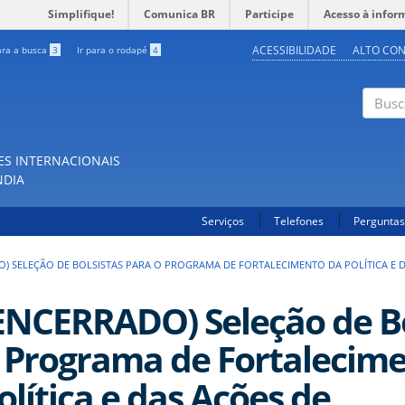
Simplifique!
Comunica BR
Participe
Acesso à infor
ACESSIBILIDADE
ALTO CO
ara a busca
3
Ir para o rodapé
4
Buscar
ES INTERNACIONAIS
NDIA
Serviços
Telefones
Perguntas
O) SELEÇÃO DE BOLSISTAS PARA O PROGRAMA DE FORTALECIMENTO DA POLÍTICA E D
ENCERRADO) Seleção de Bo
 Programa de Fortalecim
olítica e das Ações de