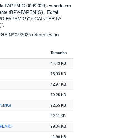
ada FAPEMIG 009/2023, estando em
ante (BPV-FAPEMIG)”, Edital
(BEPD-FAPEMIG)" e CAINTER Nº
".
PGE Nº 02/2025 referentes ao
Tamanho
44.43 KB
75.03 KB
42.97 KB
79.25 KB
APEMIG)
92.55 KB
42.11 KB
APEMIG)
99.84 KB
41.96 KB