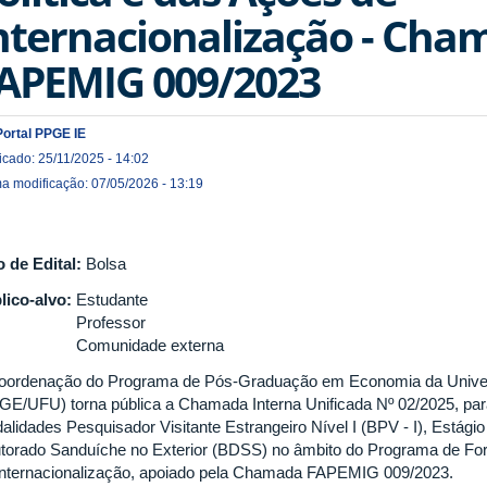
nternacionalização - Cha
APEMIG 009/2023
Portal PPGE IE
icado: 25/11/2025 - 14:02
ma modificação: 07/05/2026 - 13:19
o de Edital:
Bolsa
lico-alvo:
Estudante
Professor
Comunidade externa
oordenação do Programa de Pós-Graduação em Economia da Univers
GE/UFU) torna pública a Chamada Interna Unificada Nº 02/2025, par
alidades Pesquisador Visitante Estrangeiro Nível I (BPV - I), Estági
torado Sanduíche no Exterior (BDSS) no âmbito do Programa de Fort
Internacionalização, apoiado pela Chamada FAPEMIG 009/2023.