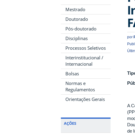
I
Mestrado
F
Doutorado
Pós-doutorado
por
Disciplinas
Publ
Processos Seletivos
Últi
Interinstitucional /
Internacional
Bolsas
Tip
Normas e
Púb
Regulamentos
Orientações Gerais
A C
(PP
mod
AÇÕES
Dou
de 