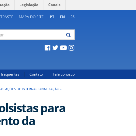
mação
Legislação
Canais
NTRASTE
MAPA DO SITE
PT
EN
ES
 frequentes
Contato
Fale conosco
AS AÇÕES DE INTERNACIONALIZAÇÃO -
lsistas para
ento da