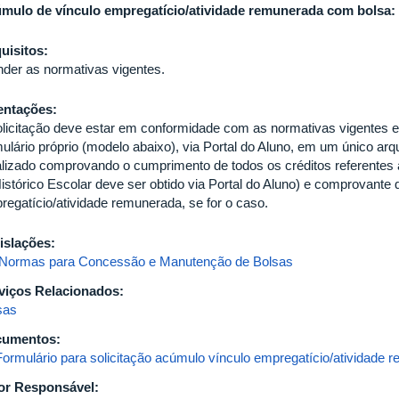
mulo de vínculo empregatício/atividade remunerada com bolsa:
uisitos:
nder as normativas vigentes.
entações:
olicitação deve estar em conformidade com as normativas vigentes
mulário próprio (modelo abaixo), via Portal do Aluno, em um único arq
alizado comprovando o cumprimento de todos os créditos referentes à
Histórico Escolar deve ser obtido via Portal do Aluno) e comprovante 
regatício/atividade remunerada, se for o caso.
islações:
 Normas para Concessão e Manutenção de Bolsas
viços Relacionados:
sas
cumentos:
Formulário para solicitação acúmulo vínculo empregatício/atividade 
or Responsável: