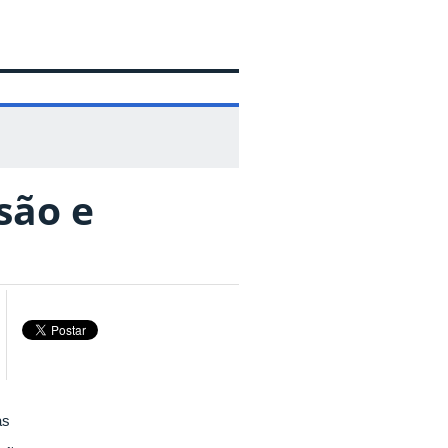
são e
as