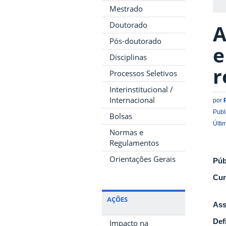
Mestrado
Doutorado
A
Pós-doutorado
e
Disciplinas
r
Processos Seletivos
Interinstitucional /
Internacional
por
Publ
Bolsas
Últi
Normas e
Regulamentos
Orientações Gerais
Púb
Cur
AÇÕES
Ass
Def
Impacto na