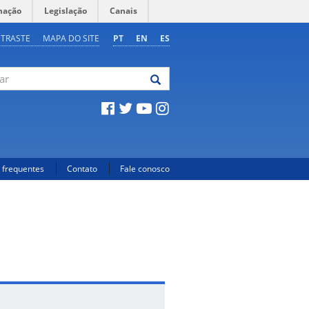
mação
Legislação
Canais
NTRASTE
MAPA DO SITE
PT
EN
ES
 frequentes
Contato
Fale conosco