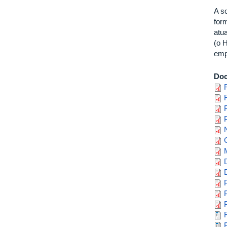
A s
for
atu
(o 
emp
Do