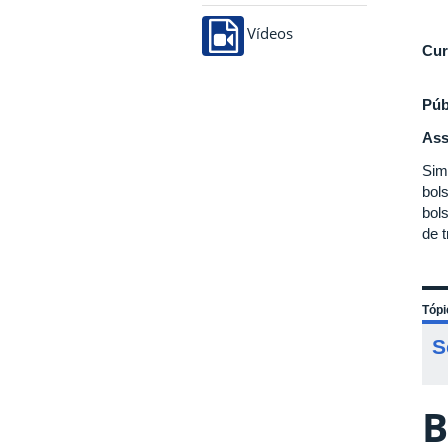
Vídeos
Cur
Púb
Ass
Sim
bol
bol
de t
Tópi
S
B