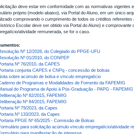
olicitação deve estar em conformidade com as normativas vigentes
mulário próprio (modelo abaixo), via Portal do Aluno, em um único arq
alizado comprovando o cumprimento de todos os créditos referentes à
Histórico Escolar deve ser obtido via Portal do Aluno) e comprovante 
regatício/atividade remunerada, se for o caso.
cumentos:
Resolução Nº 12/2026, do Colegiado do PPGE-UFU
Resolução Nº 01/2010, do CONPEP
Portaria Nº 76/2010, da CAPES
Portaria conjunta CAPES e CNPq - concessão de bolsas
Nota sobre acúmulo de bolsa e vínculo empregatício
Caderno de Programas e Modalidades de Fomento da FAPEMIG
Manual do Programa de Apoio à Pós-Graduação - PAPG - FAPEMIG
Deliberação Nº 82/2015, FAPEMIG
Deliberação Nº 84/2015, FAPEMIG
Portaria Nº 79/2023, da Capes
Portaria Nº 133/2023, da Capes
Portaria PPGE Nº 65/2025 - Comissão de Bolsas
Formulário para solicitação acúmulo vínculo empregatício/atividade 
Formulário para manifestação de interesse