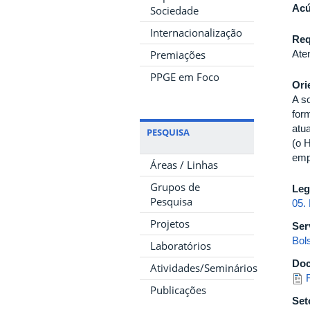
Acú
Sociedade
Internacionalização
Req
Premiações
Ate
PPGE em Foco
Ori
A s
for
atu
PESQUISA
(o 
emp
Áreas / Linhas
Grupos de
Leg
Pesquisa
05.
Projetos
Ser
Bol
Laboratórios
Do
Atividades/Seminários
Publicações
Set