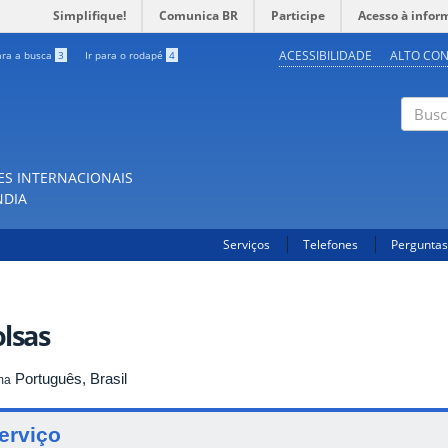
Simplifique!
Comunica BR
Participe
Acesso à infor
ACESSIBILIDADE
ALTO CO
ara a busca
3
Ir para o rodapé
4
Buscar
ES INTERNACIONAIS
NDIA
Serviços
Telefones
Perguntas
lsas
Português, Brasil
ma
erviço