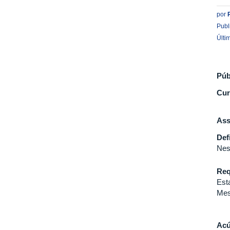
por
Publ
Últi
Púb
Cur
Ass
Def
Nes
Req
Est
Mes
Acú