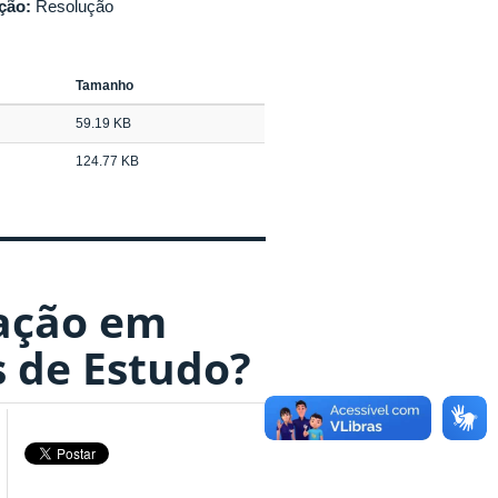
ação:
Resolução
Tamanho
59.19 KB
124.77 KB
ação em
 de Estudo?