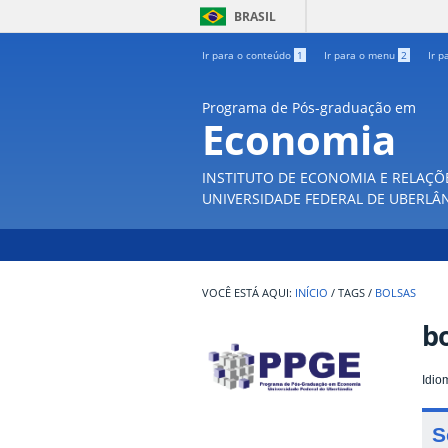
BRASIL
Ir para o conteúdo
1
Ir para o menu
2
Ir p
Programa de Pós-graduação em
Economia
INSTITUTO DE ECONOMIA E RELAÇÕ
UNIVERSIDADE FEDERAL DE UBERLÂ
INÍCIO
/
TAGS
/
BOLSAS
bo
Idio
S