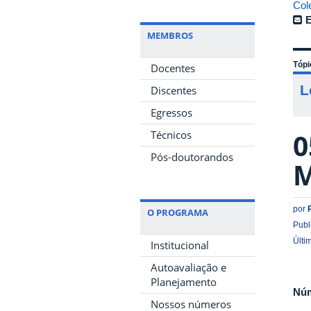
Col
E
MEMBROS
Tópi
Docentes
L
Discentes
Egressos
0
Técnicos
Pós-doutorandos
M
por
O PROGRAMA
Publ
Últi
Institucional
Autoavaliação e
Planejamento
Nú
Nossos números