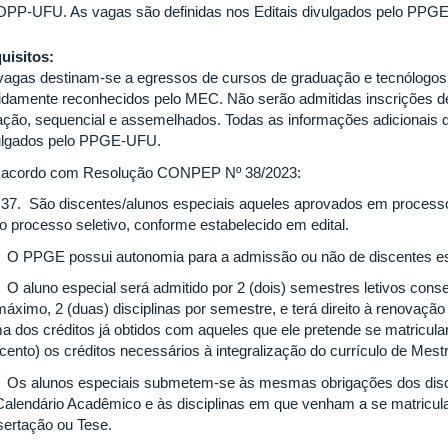
PP-UFU. As vagas são definidas nos Editais divulgados pelo PP
uisitos:
vagas destinam-se a egressos de cursos de graduação e tecnólogos 
idamente reconhecidos pelo MEC. Não serão admitidas inscrições de
ação, sequencial e assemelhados. Todas as informações adicionais 
ulgados pelo PPGE-UFU.
acordo com Resolução CONPEP Nº 38/2023:
. 37. São discentes/alunos especiais aqueles aprovados em processo 
ro processo seletivo, conforme estabelecido em edital.
º O PPGE possui autonomia para a admissão ou não de discentes es
º O aluno especial será admitido por 2 (dois) semestres letivos cons
máximo, 2 (duas) disciplinas por semestre, e terá direito à renovaçã
a dos créditos já obtidos com aqueles que ele pretende se matricula
 cento) os créditos necessários à integralização do currículo de Me
º Os alunos especiais submetem-se às mesmas obrigações dos disce
Calendário Acadêmico e às disciplinas em que venham a se matricular
sertação ou Tese.