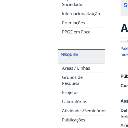
Sociedade
S
Internacionalização
Premiações
A
PPGE em Foco
por
Publ
PESQUISA
Últi
Áreas / Linhas
Púb
Grupos de
Pesquisa
Cur
Projetos
Laboratórios
Ass
Atividades/Seminários
Def
Sel
Publicações
A r