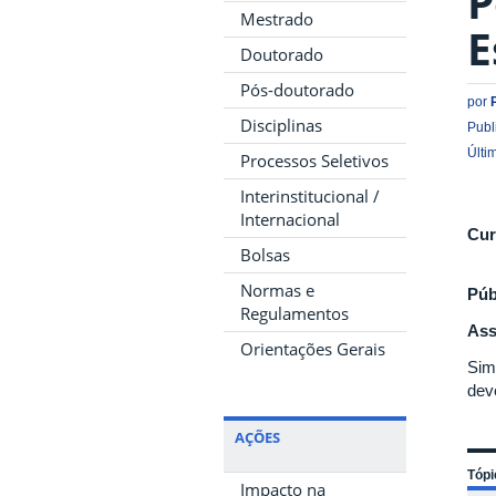
P
Mestrado
E
Doutorado
Pós-doutorado
por
Disciplinas
Publ
Últi
Processos Seletivos
Interinstitucional /
Internacional
Cur
Bolsas
Normas e
Púb
Regulamentos
Ass
Orientações Gerais
Sim
dev
AÇÕES
Tópi
Impacto na