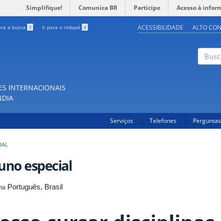
Simplifique!
Comunica BR
Participe
Acesso à infor
ACESSIBILIDADE
ALTO CO
ara a busca
3
Ir para o rodapé
4
Buscar
ES INTERNACIONAIS
NDIA
Serviços
Telefones
Perguntas
IAL
uno especial
Português, Brasil
ma