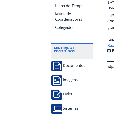
§ 4
Linha do Tempo
reg
Mural de
§ 5
Coordenadores
dis
Colegiado
§ 6
Set
Sec
CENTRAL DE
E
CONTEÚDOS
Documentos
Tópi
Imagens
Links
Sistemas