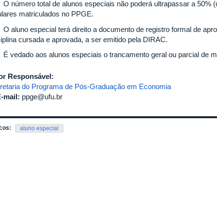
º O número total de alunos especiais não poderá ultrapassar a 50% (
ulares matriculados no PPGE.
º O aluno especial terá direito a documento de registro formal de apr
ciplina cursada e aprovada, a ser emitido pela DIRAC.
º É vedado aos alunos especiais o trancamento geral ou parcial de ma
or Responsável:
retaria do Programa de Pós-Graduação em Economia
-mail:
ppge@ufu.br
cos:
aluno especial