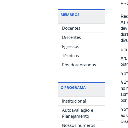
PRO
MEMBROS
Req
As 
Docentes
dev
dur
Discentes
div
Egressos
Em 
Técnicos
Art
Pós-doutorandos
out
§ 1
§ 2
O PROGRAMA
no 
som
por
Institucional
§ 3
Autoavaliação e
ao 
Planejamento
Dis
Nossos números