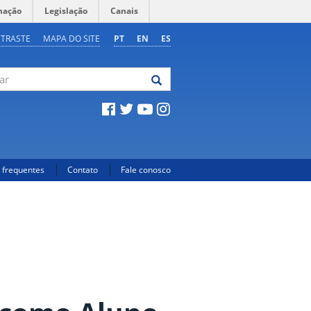
mação
Legislação
Canais
NTRASTE
MAPA DO SITE
PT
EN
ES
 frequentes
Contato
Fale conosco