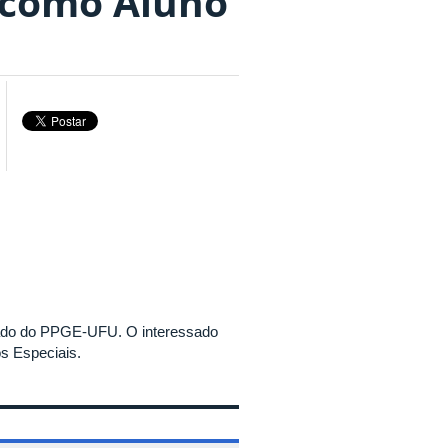
s como Aluno
rado do PPGE-UFU. O interessado
os Especiais.