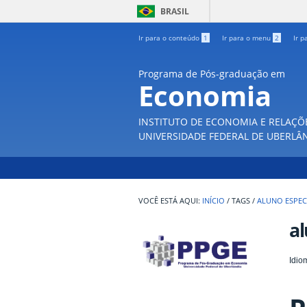
BRASIL
Ir para o conteúdo
1
Ir para o menu
2
Ir p
Programa de Pós-graduação em
Economia
INSTITUTO DE ECONOMIA E RELAÇÕ
UNIVERSIDADE FEDERAL DE UBERLÂ
INÍCIO
/
TAGS
/
ALUNO ESPEC
al
Idio