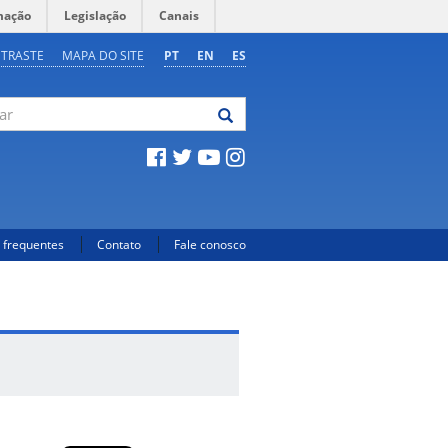
mação
Legislação
Canais
NTRASTE
MAPA DO SITE
PT
EN
ES
 frequentes
Contato
Fale conosco