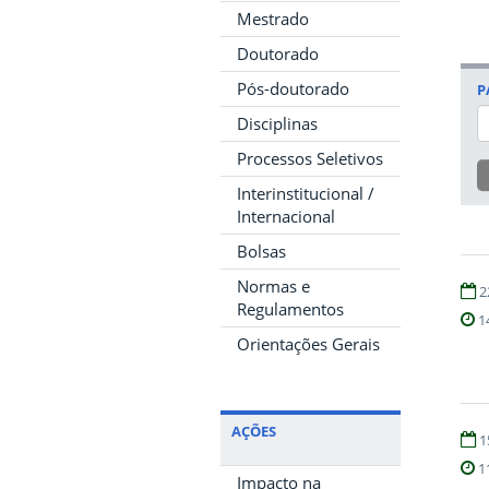
Mestrado
Doutorado
Pós-doutorado
P
Disciplinas
Processos Seletivos
Interinstitucional /
Internacional
Bolsas
Normas e
2
Regulamentos
1
Orientações Gerais
AÇÕES
1
1
Impacto na