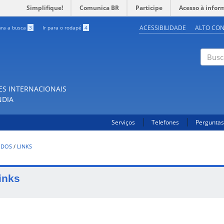
Simplifique!
Comunica BR
Participe
Acesso à infor
ACESSIBILIDADE
ALTO CO
ara a busca
3
Ir para o rodapé
4
Buscar
ES INTERNACIONAIS
NDIA
Serviços
Telefones
Perguntas
UDOS
/
LINKS
inks