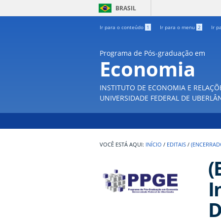
BRASIL
Ir para o conteúdo
1
Ir para o menu
2
Ir p
Programa de Pós-graduação em
Economia
INSTITUTO DE ECONOMIA E RELAÇÕ
UNIVERSIDADE FEDERAL DE UBERLÂ
INÍCIO
/
EDITAIS
/
(ENCERRAD
(
I
D