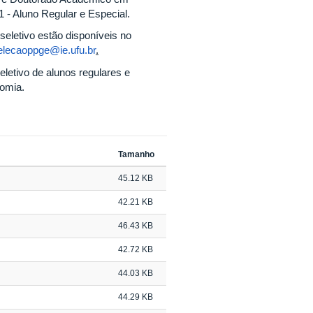
- Aluno Regular e Especial.
seletivo estão disponíveis no
elecaoppge@ie.ufu.br
.
letivo de alunos regulares e
omia.
Tamanho
45.12 KB
42.21 KB
46.43 KB
42.72 KB
44.03 KB
44.29 KB