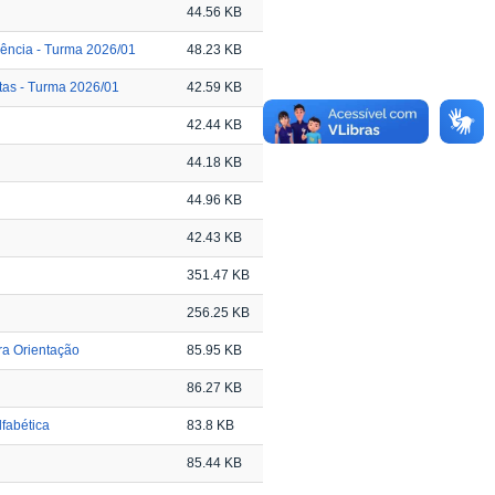
44.56 KB
ência - Turma 2026/01
48.23 KB
tas - Turma 2026/01
42.59 KB
42.44 KB
44.18 KB
44.96 KB
42.43 KB
351.47 KB
256.25 KB
ra Orientação
85.95 KB
86.27 KB
lfabética
83.8 KB
85.44 KB