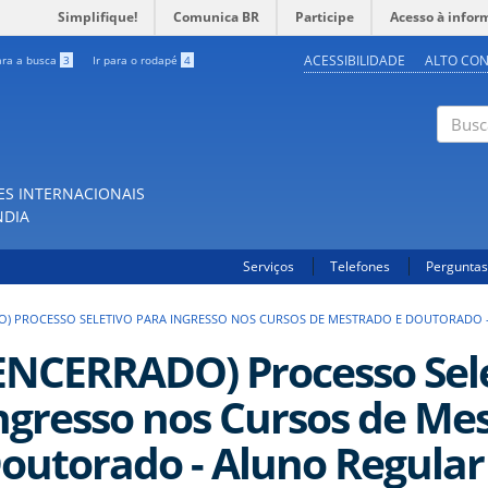
Simplifique!
Comunica BR
Participe
Acesso à infor
ACESSIBILIDADE
ALTO CO
ara a busca
3
Ir para o rodapé
4
Buscar
ES INTERNACIONAIS
NDIA
Serviços
Telefones
Perguntas
O) PROCESSO SELETIVO PARA INGRESSO NOS CURSOS DE MESTRADO E DOUTORADO - 
ENCERRADO) Processo Sele
ngresso nos Cursos de Me
outorado - Aluno Regular 