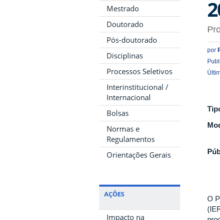
2
Mestrado
Doutorado
Pr
Pós-doutorado
por
Disciplinas
Publ
Processos Seletivos
Últi
Interinstitucional /
Internacional
Tip
Bolsas
Mod
Normas e
Regulamentos
Púb
Orientações Gerais
AÇÕES
O P
(IE
Impacto na
pro