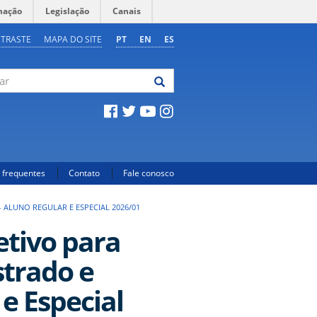
mação
Legislação
Canais
NTRASTE
MAPA DO SITE
PT
EN
ES
 frequentes
Contato
Fale conosco
ALUNO REGULAR E ESPECIAL 2026/01
tivo para
strado e
e Especial