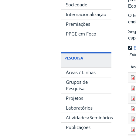
Sociedade
Eco
Internacionalização
O E
end
Premiações
Seg
PPGE em Foco
esp
E
Edi
PESQUISA
An
Áreas / Linhas
Grupos de
Pesquisa
Projetos
Laboratórios
Atividades/Seminários
Publicações