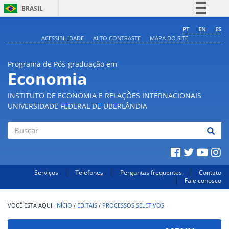
BRASIL
Simplifique!
PT
EN
ES
ACESSIBILIDADE
ALTO CONTRASTE
MAPA DO SITE
Comunica BR
Participe
Programa de Pós-graduação em
Acesso à informação
Economia
Legislação
INSTITUTO DE ECONOMIA E RELAÇÕES INTERNACIONAIS
Canais
UNIVERSIDADE FEDERAL DE UBERLÂNDIA
Buscar
Serviços
Telefones
Perguntas frequentes
Contato
Fale conosco
INÍCIO
/
EDITAIS
/
PROCESSOS SELETIVOS