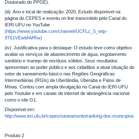
Doutorado do PPGE).
(iii) Ano e local de realização: 2020, Estudo disponível na
página do CEPES e evento on line transmitido pelo Canal do
IERI-UFU no YouTube
(https://www.youtube.com/channel/UCFLc_S_wtp-
9T61VEwbhMRw)
(iv) Justificativa para o destaque: O estudo teve como objetivo
avaliar os serviços de abastecimento de água, esgotamento
sanitário e manejo de resíduos sólidos. Seus resultados
apresentam ao poder público e aos cidadãos a atual situação do
setor de saneamento básico nas Regiões Geográficas
Intermediárias (RGIs) de Uberlândia, Uberaba e Patos de
Minas. Contou com ampla divulgação no Canal do IERI-UFU
pelo Youtube e em canais de internet de abrangência nacional
como o site G1.
Disponível em:
http://www.ieri.ufu.br/cepes/saneamento/ranking-dos-municipios
Produto 2