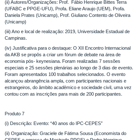
(ii) Autores/Organizações: Prof. Fábio Henrique Bittes Terra
(UFABC e PPGE-UFU), Profa. Eliane Araujo (UEM), Profa.
Daniela Prates (Unicamp), Prof. Giuliano Contento de Oliveira
(Unicamp)
(iii) Ano e local de realização: 2019, Universidade Estadual de
Campinas.
(iv) Justificativa para o destaque: O XII Encontro Internacional
da AKB se propôs a criar um fórum de debate na área de
economia pós- keynesiana. Foram realizadas 7 sessões
especiais e 25 sessões plenárias ao longo de 3 dias de evento.
Foram apresentados 100 trabalhos selecionados. O evento
alcançou abrangência ampla, com participantes nacionais e
estrangeiros, do âmbito acadêmico e sociedade civil, uma vez
contou com as inscrições para mais de 200 participantes.
Produto 7
(i) Descrição: Evento: “40 anos do IPC-CEPES”
(ii) Organização: Graciele de Fátima Sousa (Economista do
CEPES e egressa do Mestrado PPGE) e Pedro Henrique