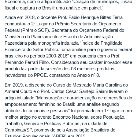
Economia, com o artigo intitulado “Criação de municípios, ilusão
fiscal e captura no Brasil: uma análise em painel.”
Ainda em 2018, o docente Prof. Fabio Henrique Bittes Terra
conquistou o 2º Lugar no Prêmio Secretaria do Orçamento
Federal (Prêmio SOF), Secretaria do Orçamento Federal do
Ministério do Planejamento e Escola de Administração
Fazendária pela monografia intitulada “Índice de Fragilidade
Financeira do Setor Público: uma análise para o governo federal
brasileiro no período 2000-2016” em coautoria com o Prof.
Fernando Ferrari Filho. Considerando seu caráter inovador esse
produto faz parte da seleção dos 08 melhores produtos
inovadores do PPGE, constando no Anexo nº 8.
Em 2019, a discente do Curso de Mestrado Maria Carolina do
Amaral Couto e o Prof. Carlos César Santejo Saiani tiveram o
artigo intitulado “Mensuração e caracterização de dimensões do
empoderamento feminino no Brasil: uma análise segundo
atributos locacionais e pessoais” foi premiado em 1º lugar como
melhor artigo no evento Encontro Nacional sobre População,
Trabalho, Gênero e Políticas Públicas, na cidade de
Campinas/SP, promovido pela Associação Brasileira de
Estudos Populacionais (ABEP) em 2019.