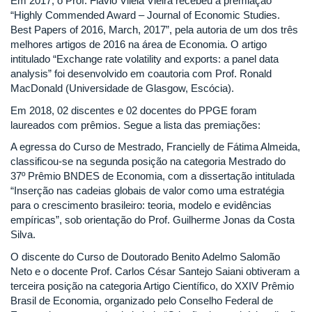
Em 2017, o Prof. Flavio Vilela Vieira recebeu a premiação
“Highly Commended Award – Journal of Economic Studies.
Best Papers of 2016, March, 2017”, pela autoria de um dos três
melhores artigos de 2016 na área de Economia. O artigo
intitulado “Exchange rate volatility and exports: a panel data
analysis” foi desenvolvido em coautoria com Prof. Ronald
MacDonald (Universidade de Glasgow, Escócia).
Em 2018, 02 discentes e 02 docentes do PPGE foram
laureados com prêmios. Segue a lista das premiações:
A egressa do Curso de Mestrado, Francielly de Fátima Almeida,
classificou-se na segunda posição na categoria Mestrado do
37º Prêmio BNDES de Economia, com a dissertação intitulada
“Inserção nas cadeias globais de valor como uma estratégia
para o crescimento brasileiro: teoria, modelo e evidências
empíricas”, sob orientação do Prof. Guilherme Jonas da Costa
Silva.
O discente do Curso de Doutorado Benito Adelmo Salomão
Neto e o docente Prof. Carlos César Santejo Saiani obtiveram a
terceira posição na categoria Artigo Científico, do XXIV Prêmio
Brasil de Economia, organizado pelo Conselho Federal de