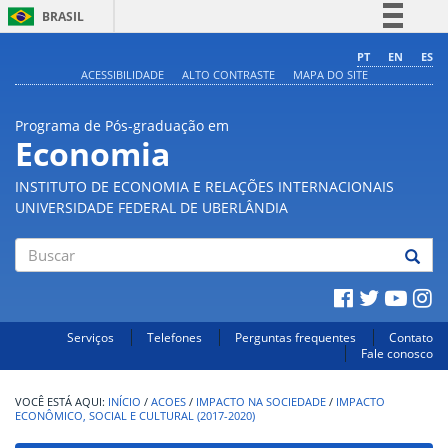
BRASIL
Simplifique!
PT
EN
ES
ACESSIBILIDADE
ALTO CONTRASTE
MAPA DO SITE
Comunica BR
Participe
Programa de Pós-graduação em
Acesso à informação
Economia
Legislação
INSTITUTO DE ECONOMIA E RELAÇÕES INTERNACIONAIS
Canais
UNIVERSIDADE FEDERAL DE UBERLÂNDIA
Buscar
Serviços
Telefones
Perguntas frequentes
Contato
Fale conosco
INÍCIO
/
ACOES
/
IMPACTO NA SOCIEDADE
/
IMPACTO
ECONÔMICO, SOCIAL E CULTURAL (2017-2020)