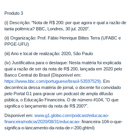
Produto 3
(i) Descrição: “Nota de R$ 200: por que agora e qual a razão de
tanta polêmica? BBC, Londres, 30 jul. 2020”.
(ii) Organização: Prof. Fábio Henrique Bittes Terra (UFABC e
PPGE-UFU)
(iii) Ano e local de realização: 2020, São Paulo
(iv) Justificativa para o destaque: Nesta matéria foi explicada
qual a razão de ser da nota de R$ 200, lançada em 2020 pelo
Banco Central do Brasil (Disponível em:
https://www.bbc.com/portuguese/brasil-53597529).
Em
decorrência dessa matéria de jornal, o docente foi convidado
pelo Portal G1 para gravar um podcast de ampla difusão
pública, o Educação Financeira. O de número #104, "O que
significa o lançamento da nota de R$ 200?".
Disponível em:
www.g1.globo.com/podcast/educacao-
financeira/noticia/2020/08/31/educacao-
financeira-104-o-que-
significa-o-lancamento-da-nota-de-r-200.ghtml)