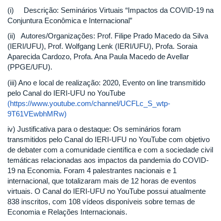
(i) Descrição: Seminários Virtuais “Impactos da COVID-19 na
Conjuntura Econômica e Internacional”
(ii) Autores/Organizações: Prof. Filipe Prado Macedo da Silva
(IERI/UFU), Prof. Wolfgang Lenk (IERI/UFU), Profa. Soraia
Aparecida Cardozo, Profa. Ana Paula Macedo de Avellar
(PPGE/UFU).
(iii) Ano e local de realização: 2020, Evento on line transmitido
pelo Canal do IERI-UFU no YouTube
(https://www.youtube.com/channel/UCFLc_S_wtp-
9T61VEwbhMRw)
iv) Justificativa para o destaque: Os seminários foram
transmitidos pelo Canal do IERI-UFU no YouTube com objetivo
de debater com a comunidade científica e com a sociedade civil
temáticas relacionadas aos impactos da pandemia do COVID-
19 na Economia. Foram 4 palestrantes nacionais e 1
internacional, que totalizaram mais de 12 horas de eventos
virtuais. O Canal do IERI-UFU no YouTube possui atualmente
838 inscritos, com 108 vídeos disponíveis sobre temas de
Economia e Relações Internacionais.