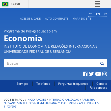
BRASIL
Simplifique!
PT
EN
ES
ACESSIBILIDADE
ALTO CONTRASTE
MAPA DO SITE
Comunica BR
Participe
Programa de Pós-graduação em
Acesso à informação
Economia
Legislação
INSTITUTO DE ECONOMIA E RELAÇÕES INTERNACIONAIS
Canais
UNIVERSIDADE FEDERAL DE UBERLÂNDIA
Buscar
Serviços
Telefones
Perguntas frequentes
Contato
Fale conosco
INÍCIO
/
ACOES
/
INTERNACIONALIZACAO
/
PALESTRA:
"ADVANCES IN THE POST-KEYNESIAN ANALYSIS OF MONEY AND FINANCE" -
11/03/2021