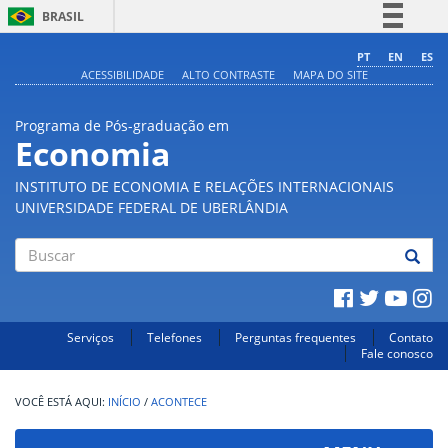
BRASIL
Simplifique!
PT
EN
ES
ACESSIBILIDADE
ALTO CONTRASTE
MAPA DO SITE
Comunica BR
Participe
Programa de Pós-graduação em
Acesso à informação
Economia
Legislação
INSTITUTO DE ECONOMIA E RELAÇÕES INTERNACIONAIS
Canais
UNIVERSIDADE FEDERAL DE UBERLÂNDIA
Buscar
Serviços
Telefones
Perguntas frequentes
Contato
Fale conosco
INÍCIO
/
ACONTECE