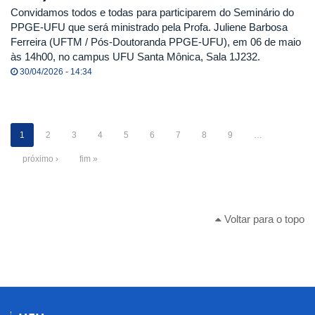
Convidamos todos e todas para participarem do Seminário do
PPGE-UFU que será ministrado pela Profa. Juliene Barbosa
Ferreira (UFTM / Pós-Doutoranda PPGE-UFU), em 06 de maio
às 14h00, no campus UFU Santa Mônica, Sala 1J232.
30/04/2026 - 14:34
1
2
3
4
5
6
7
8
9
…
próximo ›
fim »
Voltar para o topo