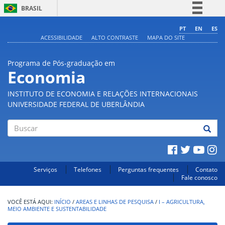
BRASIL
Simplifique!
PT
EN
ES
ACESSIBILIDADE
ALTO CONTRASTE
MAPA DO SITE
Comunica BR
Participe
Programa de Pós-graduação em
Acesso à informação
Economia
Legislação
INSTITUTO DE ECONOMIA E RELAÇÕES INTERNACIONAIS
Canais
UNIVERSIDADE FEDERAL DE UBERLÂNDIA
Buscar
Serviços
Telefones
Perguntas frequentes
Contato
Fale conosco
INÍCIO
/
AREAS E LINHAS DE PESQUISA
/
I – AGRICULTURA,
MEIO AMBIENTE E SUSTENTABILIDADE