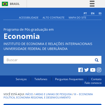
BRASIL
Simplifique!
PT
EN
ES
ACESSIBILIDADE
ALTO CONTRASTE
MAPA DO SITE
Comunica BR
Participe
Programa de Pós-graduação em
Acesso à informação
Economia
Legislação
INSTITUTO DE ECONOMIA E RELAÇÕES INTERNACIONAIS
Canais
UNIVERSIDADE FEDERAL DE UBERLÂNDIA
Buscar
Serviços
Telefones
Perguntas frequentes
Contato
Fale conosco
INÍCIO
/
AREAS E LINHAS DE PESQUISA
/
III – ECONOMIA
POLÍTICA, ECONOMIA REGIONAL E DESENVOLVIMENTO