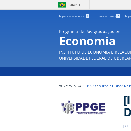
BRASIL
Ir para o conteúdo
1
Ir para o menu
2
Ir p
Programa de Pós-graduação em
Economia
INSTITUTO DE ECONOMIA E RELAÇÕ
UNIVERSIDADE FEDERAL DE UBERLÂ
INÍCIO
/
AREAS E LINHAS DE 
[
D
por