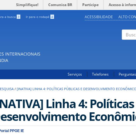
Simplifique!
Comunica BR
Participe
Acesso à infor
ACESSIBILIDADE
ALTO CO
ara a busca
3
Ir para o rodapé
4
Buscar
ES INTERNACIONAIS
NDIA
Serviços
Telefones
Perguntas
PESQUISA
/
[INATIVA] LINHA 4: POLÍTICAS PÚBLICAS E DESENVOLVIMENTO ECONÔMIC
INATIVA] Linha 4: Políticas
esenvolvimento Econômi
Portal PPGE IE