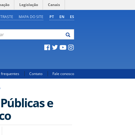
mação
Legislação
Canais
NTRASTE
MAPA DO SITE
PT
EN
ES
 frequentes
Contato
Fale conosco
O
 Públicas e
co