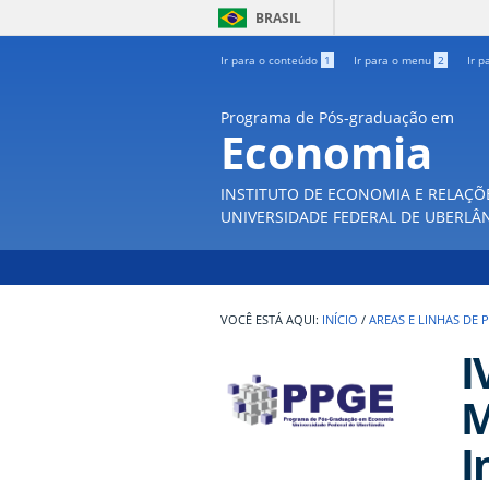
BRASIL
Ir para o conteúdo
1
Ir para o menu
2
Ir p
Programa de Pós-graduação em
Economia
INSTITUTO DE ECONOMIA E RELAÇÕ
UNIVERSIDADE FEDERAL DE UBERLÂ
INÍCIO
/
AREAS E LINHAS DE 
I
M
I