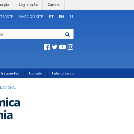
mação
Legislação
Canais
NTRASTE
MAPA DO SITE
PT
EN
ES
 frequentes
Contato
Fale conosco
RNACIONAL
mica
mia