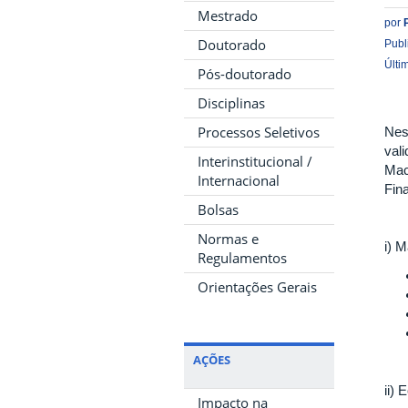
Mestrado
por
Doutorado
Publ
Últi
Pós-doutorado
Disciplinas
Processos Seletivos
Nes
val
Interinstitucional /
Mac
Internacional
Fin
Bolsas
Normas e
i) 
Regulamentos
Orientações Gerais
AÇÕES
ii)
Impacto na