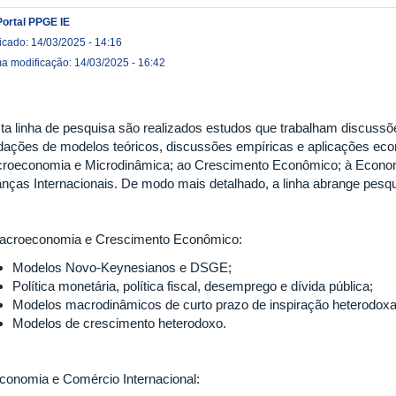
Portal PPGE IE
icado: 14/03/2025 - 14:16
ma modificação: 14/03/2025 - 16:42
ta linha de pesquisa são realizados estudos que trabalham discussõ
idações de modelos teóricos, discussões empíricas e aplicações eco
roeconomia e Microdinâmica; ao Crescimento Econômico; à Economia
anças Internacionais. De modo mais detalhado, a linha abrange pesq
Macroeconomia e Crescimento Econômico:
Modelos Novo-Keynesianos e DSGE;
Política monetária, política fiscal, desemprego e dívida pública;
Modelos macrodinâmicos de curto prazo de inspiração heterodoxa
Modelos de crescimento heterodoxo.
 Economia e Comércio Internacional: