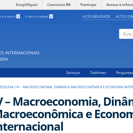
Simplifique!
Comunica BR
Participe
Acesso à infor
ACESSIBILIDADE
ALTO CO
ara a busca
3
Ir para o rodapé
4
Buscar
ES INTERNACIONAIS
NDIA
Serviços
Telefones
Perguntas
PESQUISA
/
IV – MACROECONOMIA, DINÂMICA MACROECONÔMICA E ECONOMIA INTE
V – Macroeconomia, Dinâ
acroeconômica e Econo
nternacional