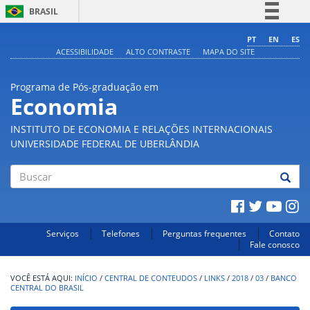
BRASIL
Simplifique!
PT
EN
ES
ACESSIBILIDADE
ALTO CONTRASTE
MAPA DO SITE
Comunica BR
Participe
Programa de Pós-graduação em
Acesso à informação
Economia
Legislação
INSTITUTO DE ECONOMIA E RELAÇÕES INTERNACIONAIS
Canais
UNIVERSIDADE FEDERAL DE UBERLÂNDIA
Buscar
Serviços
Telefones
Perguntas frequentes
Contato
Fale conosco
INÍCIO
/
CENTRAL DE CONTEUDOS
/
LINKS
/
2018
/
03
/
BANCO
CENTRAL DO BRASIL