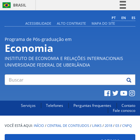
BRASIL
Simplifique!
PT
EN
ES
ACESSIBILIDADE
ALTO CONTRASTE
MAPA DO SITE
Comunica BR
Participe
Programa de Pós-graduação em
Acesso à informação
Economia
Legislação
INSTITUTO DE ECONOMIA E RELAÇÕES INTERNACIONAIS
Canais
UNIVERSIDADE FEDERAL DE UBERLÂNDIA
Buscar
Serviços
Telefones
Perguntas frequentes
Contato
Fale conosco
INÍCIO
/
CENTRAL DE CONTEUDOS
/
LINKS
/
2018
/
03
/
CNPQ