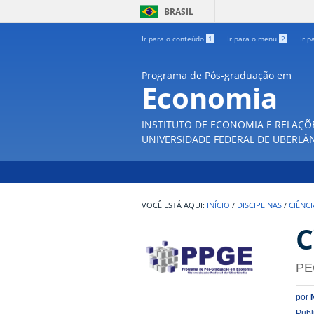
BRASIL
Ir para o conteúdo
1
Ir para o menu
2
Ir p
Programa de Pós-graduação em
Economia
INSTITUTO DE ECONOMIA E RELAÇÕ
UNIVERSIDADE FEDERAL DE UBERLÂ
INÍCIO
/
DISCIPLINAS
/
CIÊNC
C
PE
por
Publ