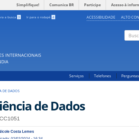
Simplifique!
Comunica BR
Participe
Acesso à infor
ACESSIBILIDADE
ALTO CO
ara a busca
3
Ir para o rodapé
4
Buscar
ES INTERNACIONAIS
NDIA
Serviços
Telefones
Perguntas
IA DE DADOS
iência de Dados
CC1051
Nicole Costa Lemes
icado: 02/02/2024 - 16:34