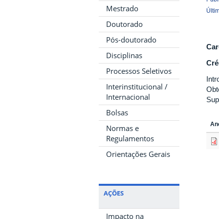
Mestrado
Últi
Doutorado
Pós-doutorado
Car
Disciplinas
Cré
Processos Seletivos
Int
Interinstitucional /
Obt
Internacional
Sup
Bolsas
An
Normas e
Regulamentos
Orientações Gerais
AÇÕES
Impacto na