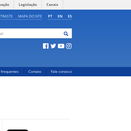
mação
Legislação
Canais
NTRASTE
MAPA DO SITE
PT
EN
ES
 frequentes
Contato
Fale conosco