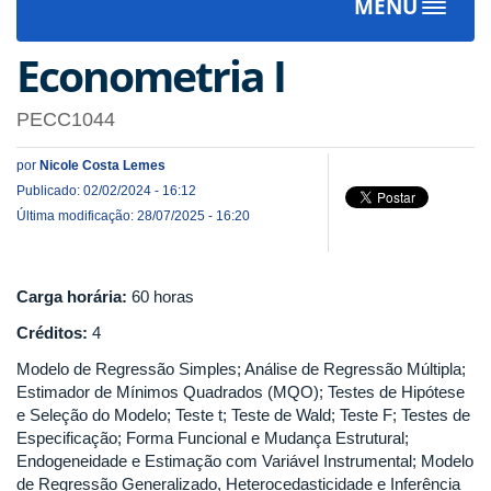
MENU
Toggle
navigat
Econometria I
PECC1044
por
Nicole Costa Lemes
Publicado: 02/02/2024 - 16:12
Última modificação: 28/07/2025 - 16:20
Carga horária:
60 horas
Créditos:
4
Modelo de Regressão Simples; Análise de Regressão Múltipla;
Estimador de Mínimos Quadrados (MQO); Testes de Hipótese
e Seleção do Modelo; Teste t; Teste de Wald; Teste F; Testes de
Especificação; Forma Funcional e Mudança Estrutural;
Endogeneidade e Estimação com Variável Instrumental; Modelo
de Regressão Generalizado, Heterocedasticidade e Inferência