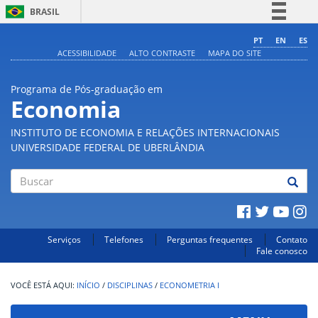
BRASIL
Simplifique!
PT
EN
ES
ACESSIBILIDADE
ALTO CONTRASTE
MAPA DO SITE
Comunica BR
Participe
Programa de Pós-graduação em
Acesso à informação
Economia
Legislação
INSTITUTO DE ECONOMIA E RELAÇÕES INTERNACIONAIS
Canais
UNIVERSIDADE FEDERAL DE UBERLÂNDIA
Buscar
Serviços
Telefones
Perguntas frequentes
Contato
Fale conosco
INÍCIO
/
DISCIPLINAS
/
ECONOMETRIA I