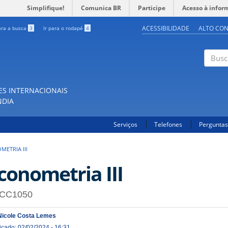
Simplifique!
Comunica BR
Participe
Acesso à infor
ACESSIBILIDADE
ALTO CO
ara a busca
3
Ir para o rodapé
4
Buscar
ES INTERNACIONAIS
NDIA
Serviços
Telefones
Perguntas
ETRIA III
conometria III
CC1050
Nicole Costa Lemes
icado: 02/02/2024 - 16:31