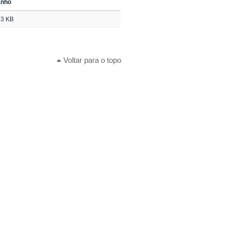
nho
93 KB
Voltar para o topo