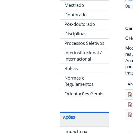
Mestrado
Últi
Doutorado
Pós-doutorado
Car
Disciplinas
Cré
Processos Seletivos
Mod
Interinstitucional /
res
Internacional
Aná
par
Bolsas
tra
Normas e
Regulamentos
An
Orientações Gerais
AÇÕES
Impacto na