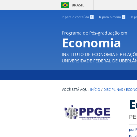
BRASIL
Ir para o conteúdo
1
Ir para o menu
2
Ir p
Programa de Pós-graduação em
Economia
INSTITUTO DE ECONOMIA E RELAÇÕ
UNIVERSIDADE FEDERAL DE UBERLÂ
INÍCIO
/
DISCIPLINAS
/
ECONOM
E
PE
por
Publ