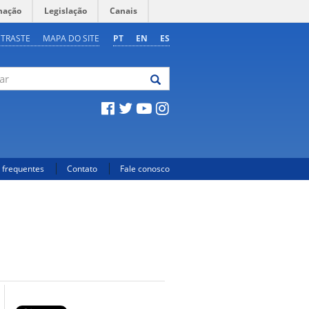
mação
Legislação
Canais
NTRASTE
MAPA DO SITE
PT
EN
ES
 frequentes
Contato
Fale conosco