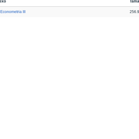
exo
Tama
Econometria III
256.