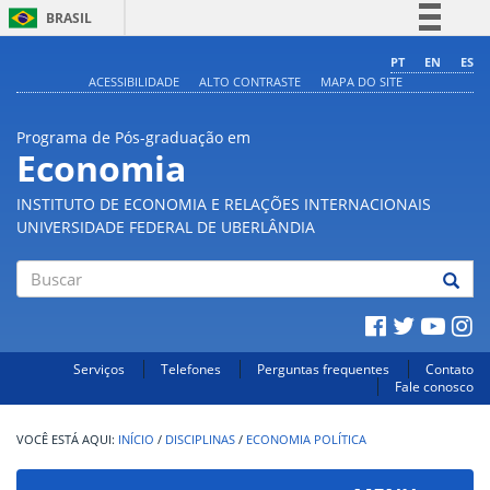
BRASIL
Simplifique!
PT
EN
ES
ACESSIBILIDADE
ALTO CONTRASTE
MAPA DO SITE
Comunica BR
Participe
Programa de Pós-graduação em
Acesso à informação
Economia
Legislação
INSTITUTO DE ECONOMIA E RELAÇÕES INTERNACIONAIS
Canais
UNIVERSIDADE FEDERAL DE UBERLÂNDIA
Buscar
Serviços
Telefones
Perguntas frequentes
Contato
Fale conosco
INÍCIO
/
DISCIPLINAS
/
ECONOMIA POLÍTICA