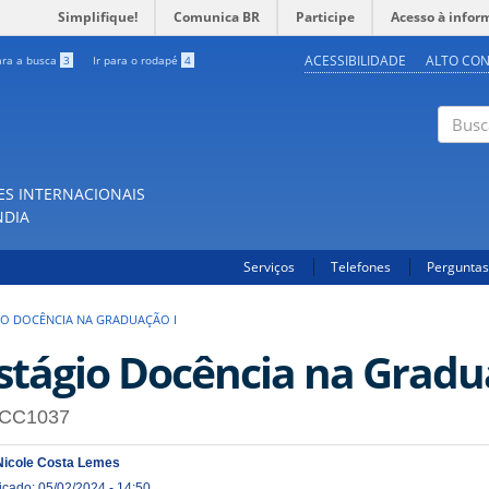
Simplifique!
Comunica BR
Participe
Acesso à infor
ACESSIBILIDADE
ALTO CO
ara a busca
3
Ir para o rodapé
4
Buscar
ES INTERNACIONAIS
NDIA
Serviços
Telefones
Perguntas
IO DOCÊNCIA NA GRADUAÇÃO I
stágio Docência na Gradu
CC1037
Nicole Costa Lemes
icado: 05/02/2024 - 14:50