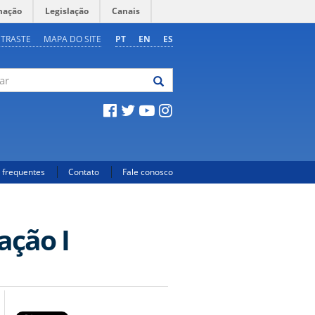
mação
Legislação
Canais
NTRASTE
MAPA DO SITE
PT
EN
ES
 frequentes
Contato
Fale conosco
ação I