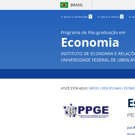
BRASIL
Ir para o conteúdo
1
Ir para o menu
2
Ir p
Programa de Pós-graduação em
Economia
INSTITUTO DE ECONOMIA E RELAÇÕ
UNIVERSIDADE FEDERAL DE UBERLÂ
INÍCIO
/
DISCIPLINAS
/
ESTÁG
E
PE
por
Publ