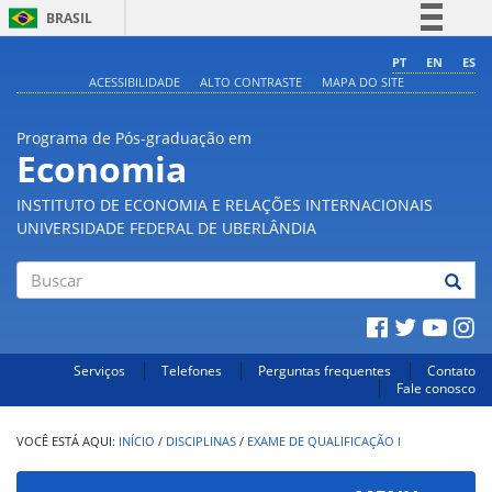
BRASIL
Simplifique!
PT
EN
ES
ACESSIBILIDADE
ALTO CONTRASTE
MAPA DO SITE
Comunica BR
Participe
Programa de Pós-graduação em
Acesso à informação
Economia
Legislação
INSTITUTO DE ECONOMIA E RELAÇÕES INTERNACIONAIS
Canais
UNIVERSIDADE FEDERAL DE UBERLÂNDIA
Buscar
Serviços
Telefones
Perguntas frequentes
Contato
Fale conosco
INÍCIO
/
DISCIPLINAS
/
EXAME DE QUALIFICAÇÃO I