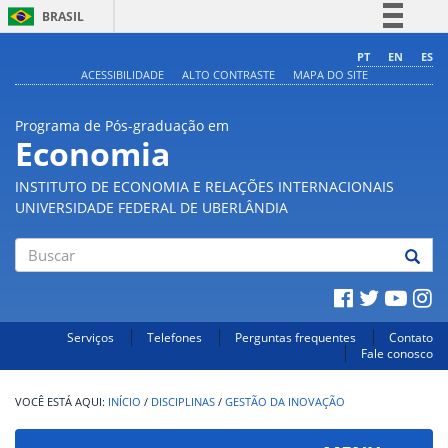
BRASIL
Simplifique!
PT
EN
ES
ACESSIBILIDADE
ALTO CONTRASTE
MAPA DO SITE
Comunica BR
Participe
Programa de Pós-graduação em
Acesso à informação
Economia
Legislação
INSTITUTO DE ECONOMIA E RELAÇÕES INTERNACIONAIS
Canais
UNIVERSIDADE FEDERAL DE UBERLÂNDIA
Buscar
Serviços
Telefones
Perguntas frequentes
Contato
Fale conosco
INÍCIO
/
DISCIPLINAS
/
GESTÃO DA INOVAÇÃO