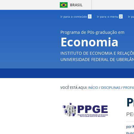
BRASIL
Ir para o conteúdo
1
Ir para o menu
2
Ir p
Programa de Pós-graduação em
Economia
INSTITUTO DE ECONOMIA E RELAÇÕ
UNIVERSIDADE FEDERAL DE UBERLÂ
INÍCIO
/
DISCIPLINAS
/
PROFIC
P
PE
por
Publ