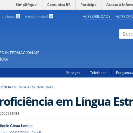
Simplifique!
Comunica BR
Participe
Acesso à infor
ACESSIBILIDADE
ALTO CO
ara a busca
3
Ir para o rodapé
4
Buscar
ES INTERNACIONAIS
NDIA
Serviços
Telefones
Perguntas
IÊNCIA EM LÍNGUA ESTRANGEIRA I
roficiência em Língua Estr
CC1040
Nicole Costa Lemes
icado: 05/02/2024 - 14:48