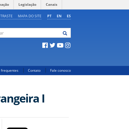
mação
Legislação
Canais
NTRASTE
MAPA DO SITE
PT
EN
ES
 frequentes
Contato
Fale conosco
angeira I