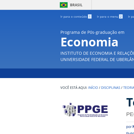
BRASIL
Ir para o conteúdo
1
Ir para o menu
2
Ir p
Programa de Pós-graduação em
Economia
INSTITUTO DE ECONOMIA E RELAÇÕ
UNIVERSIDADE FEDERAL DE UBERLÂ
INÍCIO
/
DISCIPLINAS
/
TEORI
T
PE
por
Publ