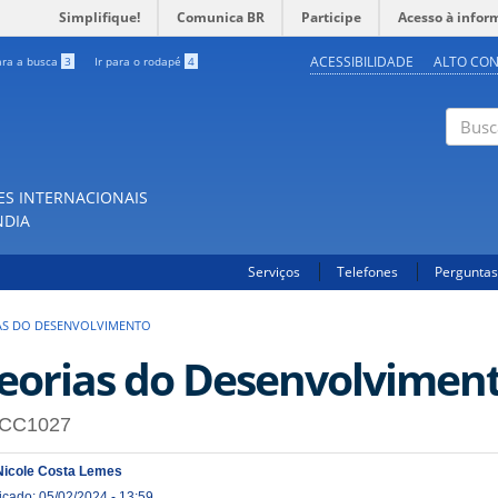
Simplifique!
Comunica BR
Participe
Acesso à infor
ACESSIBILIDADE
ALTO CO
ara a busca
3
Ir para o rodapé
4
Buscar
ES INTERNACIONAIS
NDIA
Serviços
Telefones
Perguntas
AS DO DESENVOLVIMENTO
eorias do Desenvolvimen
CC1027
Nicole Costa Lemes
icado: 05/02/2024 - 13:59