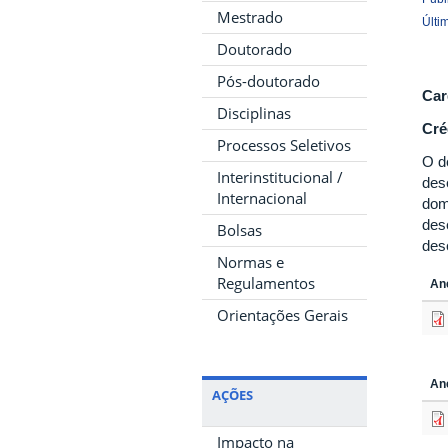
Mestrado
Últi
Doutorado
Pós-doutorado
Car
Disciplinas
Cré
Processos Seletivos
O d
Interinstitucional /
des
Internacional
dom
des
Bolsas
des
Normas e
Regulamentos
An
Orientações Gerais
An
AÇÕES
Impacto na