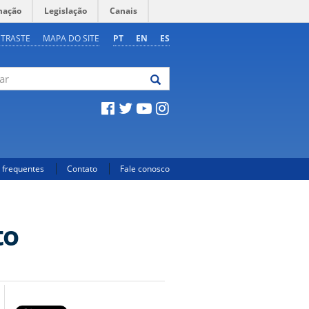
mação
Legislação
Canais
NTRASTE
MAPA DO SITE
PT
EN
ES
 frequentes
Contato
Fale conosco
to