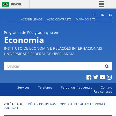
BRASIL
Simplifique!
PT
EN
ES
ACESSIBILIDADE
ALTO CONTRASTE
MAPA DO SITE
Comunica BR
Participe
Programa de Pós-graduação em
Acesso à informação
Economia
Legislação
INSTITUTO DE ECONOMIA E RELAÇÕES INTERNACIONAIS
Canais
UNIVERSIDADE FEDERAL DE UBERLÂNDIA
Buscar
Serviços
Telefones
Perguntas frequentes
Contato
Fale conosco
INÍCIO
/
DISCIPLINAS
/
TÓPICOS ESPECIAIS EM ECONOMIA
POLÍTICA II