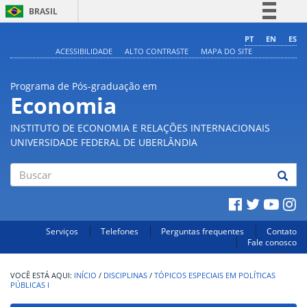
BRASIL
Simplifique!
PT
EN
ES
ACESSIBILIDADE
ALTO CONTRASTE
MAPA DO SITE
Comunica BR
Participe
Programa de Pós-graduação em
Acesso à informação
Economia
Legislação
INSTITUTO DE ECONOMIA E RELAÇÕES INTERNACIONAIS
Canais
UNIVERSIDADE FEDERAL DE UBERLÂNDIA
Buscar
Serviços
Telefones
Perguntas frequentes
Contato
Fale conosco
INÍCIO
/
DISCIPLINAS
/
TÓPICOS ESPECIAIS EM POLÍTICAS
PÚBLICAS I