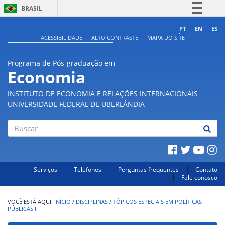
BRASIL
Simplifique!
PT
EN
ES
ACESSIBILIDADE
ALTO CONTRASTE
MAPA DO SITE
Comunica BR
Participe
Programa de Pós-graduação em
Acesso à informação
Economia
Legislação
INSTITUTO DE ECONOMIA E RELAÇÕES INTERNACIONAIS
Canais
UNIVERSIDADE FEDERAL DE UBERLÂNDIA
Buscar
Serviços
Telefones
Perguntas frequentes
Contato
Fale conosco
INÍCIO
/
DISCIPLINAS
/
TÓPICOS ESPECIAIS EM POLÍTICAS
PÚBLICAS II