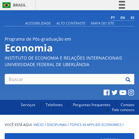
BRASIL
Simplifique!
PT
EN
ES
ACESSIBILIDADE
ALTO CONTRASTE
MAPA DO SITE
Comunica BR
Participe
Programa de Pós-graduação em
Acesso à informação
Economia
Legislação
INSTITUTO DE ECONOMIA E RELAÇÕES INTERNACIONAIS
Canais
UNIVERSIDADE FEDERAL DE UBERLÂNDIA
Buscar
Serviços
Telefones
Perguntas frequentes
Contato
Fale conosco
INÍCIO
/
DISCIPLINAS
/
TOPICS IN APPLIED ECONOMICS I