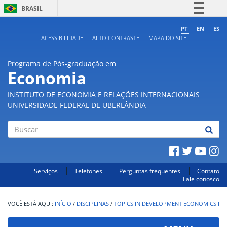
BRASIL
Simplifique!
PT
EN
ES
ACESSIBILIDADE
ALTO CONTRASTE
MAPA DO SITE
Comunica BR
Participe
Programa de Pós-graduação em
Acesso à informação
Economia
Legislação
INSTITUTO DE ECONOMIA E RELAÇÕES INTERNACIONAIS
Canais
UNIVERSIDADE FEDERAL DE UBERLÂNDIA
Buscar
Serviços
Telefones
Perguntas frequentes
Contato
Fale conosco
INÍCIO
/
DISCIPLINAS
/
TOPICS IN DEVELOPMENT ECONOMICS I