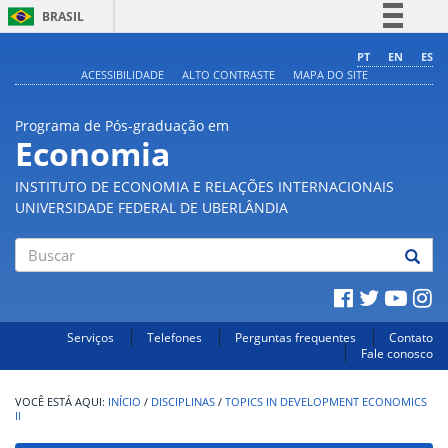
BRASIL
Simplifique!
PT
EN
ES
ACESSIBILIDADE
ALTO CONTRASTE
MAPA DO SITE
Comunica BR
Participe
Programa de Pós-graduação em
Acesso à informação
Economia
Legislação
INSTITUTO DE ECONOMIA E RELAÇÕES INTERNACIONAIS
Canais
UNIVERSIDADE FEDERAL DE UBERLÂNDIA
Buscar
Serviços
Telefones
Perguntas frequentes
Contato
Fale conosco
INÍCIO
/
DISCIPLINAS
/
TOPICS IN DEVELOPMENT ECONOMICS
II