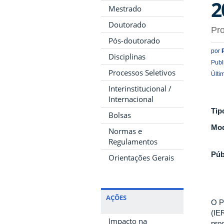
2
Mestrado
Doutorado
Pr
Pós-doutorado
por
Disciplinas
Publ
Processos Seletivos
Últi
Interinstitucional /
Internacional
Tip
Bolsas
Mod
Normas e
Regulamentos
Púb
Orientações Gerais
AÇÕES
O P
(IE
Impacto na
pro