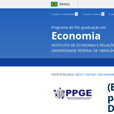
BRASIL
Ir para o conteúdo
1
Ir para o menu
2
Ir p
Programa de Pós-graduação em
Economia
INSTITUTO DE ECONOMIA E RELAÇÕ
UNIVERSIDADE FEDERAL DE UBERLÂ
INÍCIO
/
EDITAIS
/
(EM ANDAM
(
p
D