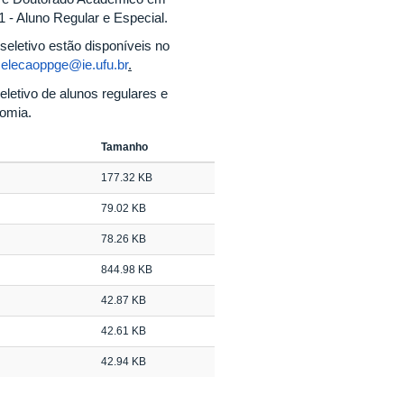
- Aluno Regular e Especial.
seletivo estão disponíveis no
selecaoppge@ie.ufu.br
.
letivo de alunos regulares e
omia.
Tamanho
177.32 KB
79.02 KB
78.26 KB
844.98 KB
42.87 KB
42.61 KB
42.94 KB