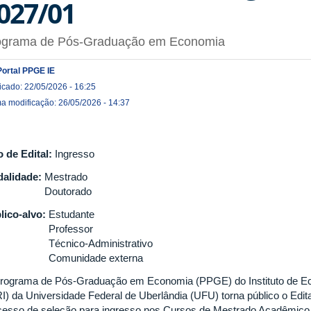
027/01
ograma de Pós-Graduação em Economia
Portal PPGE IE
icado: 22/05/2026 - 16:25
ma modificação: 26/05/2026 - 14:37
o de Edital:
Ingresso
alidade:
Mestrado
Doutorado
lico-alvo:
Estudante
Professor
Técnico-Administrativo
Comunidade externa
rograma de Pós-Graduação em Economia (PPGE) do Instituto de Ec
RI) da Universidade Federal de Uberlândia (UFU) torna público o Edita
cesso de seleção para ingresso nos Cursos de Mestrado Acadêmic