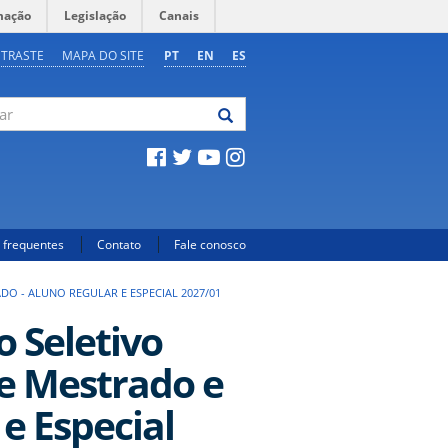
mação
Legislação
Canais
NTRASTE
MAPA DO SITE
PT
EN
ES
 frequentes
Contato
Fale conosco
O - ALUNO REGULAR E ESPECIAL 2027/01
 Seletivo
de Mestrado e
e Especial