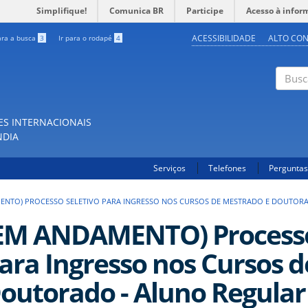
Simplifique!
Comunica BR
Participe
Acesso à infor
ACESSIBILIDADE
ALTO CO
ara a busca
3
Ir para o rodapé
4
Buscar
ES INTERNACIONAIS
NDIA
Serviços
Telefones
Perguntas
ENTO) PROCESSO SELETIVO PARA INGRESSO NOS CURSOS DE MESTRADO E DOUTORAD
EM ANDAMENTO) Processo
ara Ingresso nos Cursos 
outorado - Aluno Regular 