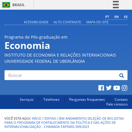
BRASIL
Simplifique!
PT
EN
ES
ACESSIBILIDADE
ALTO CONTRASTE
MAPA DO SITE
Comunica BR
Participe
Programa de Pós-graduação em
Acesso à informação
Economia
Legislação
INSTITUTO DE ECONOMIA E RELAÇÕES INTERNACIONAIS
Canais
UNIVERSIDADE FEDERAL DE UBERLÂNDIA
Buscar
Serviços
Telefones
Perguntas frequentes
Contato
Fale conosco
INÍCIO
/
EDITAIS
/
(EM ANDAMENTO) SELEÇÃO DE BOLSISTAS
PARA O PROGRAMA DE FORTALECIMENTO DA POLÍTICA E DAS AÇÕES DE
INTERNACIONALIZAÇÃO - CHAMADA FAPEMIG 009/2023