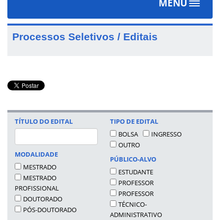
MENU
Toggle
navigat
Processos Seletivos / Editais
TÍTULO DO EDITAL
TIPO DE EDITAL
BOLSA
INGRESSO
OUTRO
MODALIDADE
PÚBLICO-ALVO
MESTRADO
ESTUDANTE
MESTRADO
PROFESSOR
PROFISSIONAL
PROFESSOR
DOUTORADO
TÉCNICO-
PÓS-DOUTORADO
ADMINISTRATIVO