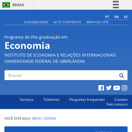
BRASIL
Simplifique!
PT
EN
ES
ACESSIBILIDADE
ALTO CONTRASTE
MAPA DO SITE
Comunica BR
Participe
Programa de Pós-graduação em
Acesso à informação
Economia
Legislação
INSTITUTO DE ECONOMIA E RELAÇÕES INTERNACIONAIS
Canais
UNIVERSIDADE FEDERAL DE UBERLÂNDIA
Buscar
Serviços
Telefones
Perguntas frequentes
Contato
Fale conosco
INÍCIO
/
EDITAIS