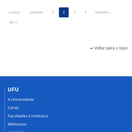
« início
‹ anterior
1
2
3
4
próximo ›
fim »
Voltar para o topo
UFU
A Universidade
Campi
Faculdades e Institutos
Bibliotecas