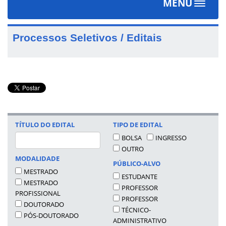
MENU
Toggle
navigat
Processos Seletivos / Editais
TÍTULO DO EDITAL
TIPO DE EDITAL
BOLSA
INGRESSO
OUTRO
MODALIDADE
PÚBLICO-ALVO
MESTRADO
ESTUDANTE
MESTRADO
PROFESSOR
PROFISSIONAL
PROFESSOR
DOUTORADO
TÉCNICO-
PÓS-DOUTORADO
ADMINISTRATIVO