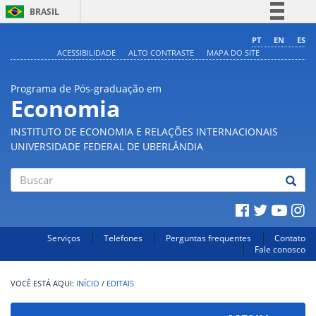
BRASIL
Simplifique!
PT
EN
ES
ACESSIBILIDADE
ALTO CONTRASTE
MAPA DO SITE
Comunica BR
Participe
Programa de Pós-graduação em
Acesso à informação
Economia
Legislação
INSTITUTO DE ECONOMIA E RELAÇÕES INTERNACIONAIS
Canais
UNIVERSIDADE FEDERAL DE UBERLÂNDIA
Buscar
Serviços
Telefones
Perguntas frequentes
Contato
Fale conosco
INÍCIO
/
EDITAIS