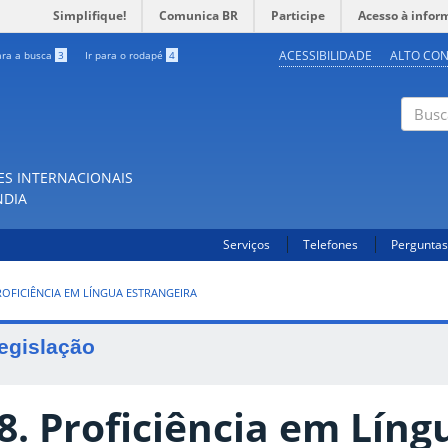
Simplifique!
Comunica BR
Participe
Acesso à infor
ACESSIBILIDADE
ALTO CO
ara a busca
3
Ir para o rodapé
4
Buscar
ES INTERNACIONAIS
NDIA
Serviços
Telefones
Perguntas
ROFICIÊNCIA EM LÍNGUA ESTRANGEIRA
egislação
8. Proficiência em Líng