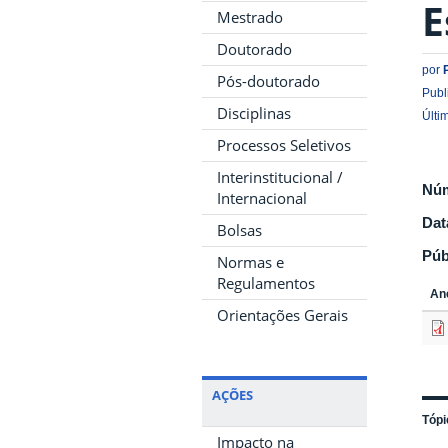
E
Mestrado
Doutorado
por
Pós-doutorado
Publ
Disciplinas
Últi
Processos Seletivos
Interinstitucional /
Nú
Internacional
Dat
Bolsas
Púb
Normas e
Regulamentos
An
Orientações Gerais
AÇÕES
Tópi
Impacto na