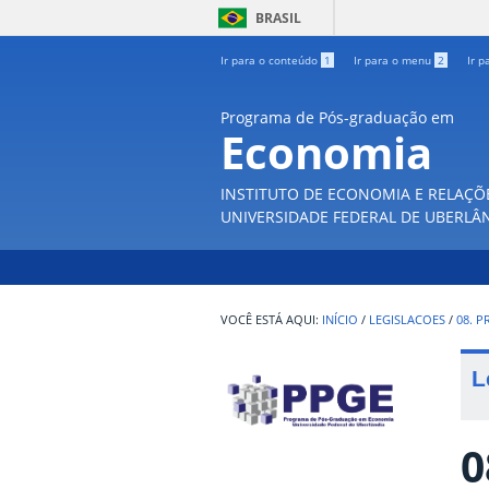
BRASIL
Ir para o conteúdo
1
Ir para o menu
2
Ir p
Programa de Pós-graduação em
Economia
INSTITUTO DE ECONOMIA E RELAÇÕ
UNIVERSIDADE FEDERAL DE UBERLÂ
INÍCIO
/
LEGISLACOES
/
08. P
L
0