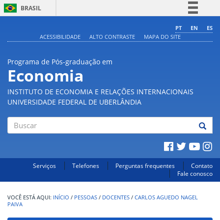
BRASIL
Simplifique!
PT
EN
ES
ACESSIBILIDADE
ALTO CONTRASTE
MAPA DO SITE
Comunica BR
Participe
Programa de Pós-graduação em
Acesso à informação
Economia
Legislação
INSTITUTO DE ECONOMIA E RELAÇÕES INTERNACIONAIS
Canais
UNIVERSIDADE FEDERAL DE UBERLÂNDIA
Buscar
Serviços
Telefones
Perguntas frequentes
Contato
Fale conosco
INÍCIO
/
PESSOAS
/
DOCENTES
/
CARLOS AGUEDO NAGEL
PAIVA