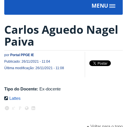
MENU
Toggle
navigat
Carlos Aguedo Nagel
Paiva
por
Portal PPGE IE
Publicado: 26/11/2021 - 11:04
Última modificação: 26/11/2021 - 11:08
Tipo do Docente:
Ex-docente
Lattes
Voltar para o topo