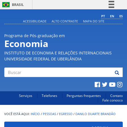
BRASIL
Simplifique!
PT
EN
ES
ACESSIBILIDADE
ALTO CONTRASTE
MAPA DO SITE
Comunica BR
Participe
Programa de Pós-graduação em
Acesso à informação
Economia
Legislação
INSTITUTO DE ECONOMIA E RELAÇÕES INTERNACIONAIS
Canais
UNIVERSIDADE FEDERAL DE UBERLÂNDIA
Buscar
Serviços
Telefones
Perguntas frequentes
Contato
Fale conosco
INÍCIO
/
PESSOAS
/
EGRESSO
/
DANILO DUARTE BRANDÃO